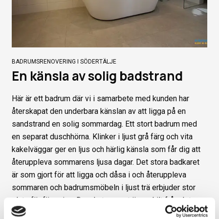
BADRUMSRENOVERING I SÖDERTÄLJE
En känsla av solig badstrand
Här är ett badrum där vi i samarbete med kunden har
återskapat den underbara känslan av att ligga på en
sandstrand en solig sommardag. Ett stort badrum med
en separat duschhörna. Klinker i ljust grå färg och vita
kakelväggar ger en ljus och härlig känsla som får dig att
återuppleva sommarens ljusa dagar. Det stora badkaret
är som gjort för att ligga och dåsa i och återuppleva
sommaren och badrumsmöbeln i ljust trä erbjuder stor
plats för förvaring. Duschutrymmet är avskilt från det
övriga rummet genom en vägg i vitt kakel och en vacker