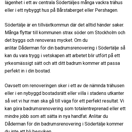
lägenhet i ett av centrala Södertäljes många vackra trähus
eller i ett nybyggt hus på Bårstaberget eller Pershagen.
Södertälje är en tillväxtkommun där det alltid händer saker.
Många flyttar till kommunen strax söder om Stockholm och
det byggs och renoveras mycket. Om du
anlitar Dåderman för din badrumsrenovering i Södertälje så
kan du vara trygg i vetskapen att arbetet blir utfört på ett
yrkesmässigt sätt och att ditt badrum kommer att passa
perfekt in i din bostad.
Oavsett om renoveringen sker i ett av de nämnda trähusen
eller i en nybyggd bostadsrätt eller villa i stadens utkanter
så vet vi hur man ska gå till väga för ett perfekt resultat. Vi
kan göra badrumsrenovering som totalentreprenad eller ett
mindre jobb som att sätta in nya handfat. Anlitar du
Dåderman för din badrumsrenovering i Södertälje kommer
du inte att bli besviken.