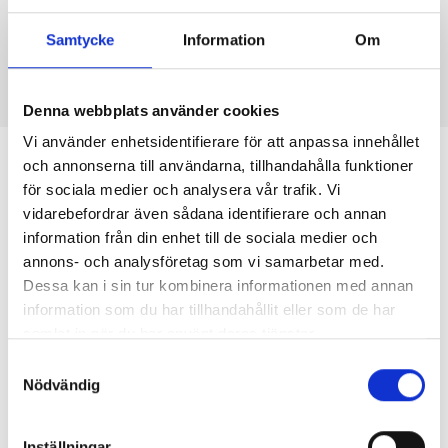
glasdörr. Längst in i rummet finns en exklusiv bastu. Ett
ljust och fräscht badrum som piggar upp kalla och mörka
Samtycke
Information
Om
vinterdagar, varför inte i villan i Östertälje?
Denna webbplats använder cookies
Vi använder enhetsidentifierare för att anpassa innehållet
och annonserna till användarna, tillhandahålla funktioner
Södertälje – en livlig kommun med
för sociala medier och analysera vår trafik. Vi
framtiden för sig
vidarebefordrar även sådana identifierare och annan
information från din enhet till de sociala medier och
annons- och analysföretag som vi samarbetar med.
Södertälje SK, Björn Borg, Tom Tits äventyr, lastbilar och
Dessa kan i sin tur kombinera informationen med annan
kringlor – är det vad du kommer att tänka på när du hör
information som du har tillhandahållit eller som de har
ordet Södertälje? Tänk om! Södertälje är en
samlat in när du har använt deras tjänster.
tillväxtkommun som stadigt ökat i invånarantal under de
Samtyckesval
senaste 50 åren. På senare år har kommunen dessutom
Nödvändig
fått internationellt renommé för sitt stora
flyktingmottagande och lyckad integration av nyanlända.
Men Scania, AstraZeneca och andra större företag har
Inställningar