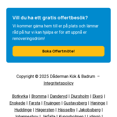
Vill du ha ett gratis offertbesök?
Vi kommer gärna hem till er på plats och lämnar
råd på hur vi kan hjälpa er för att uppnå er
renoveringsdröm!
Boka Offertmöte!
Copyright © 2025 Dåderman Kök & Badrum –
Integritetspolicy
Botkyrka
|
Bromma
|
Danderyd
|
Djursholm
|
Ekerö
|
Enskede
|
Farsta
|
Fruängen
|
Gustavsberg
|
Haninge
|
Huddinge
|
Hägersten
|
Hässelby
|
Jakobsberg
|
Johanneshov
|
Järfälla
|
Kungsholmen
|
Lidingö
|