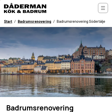
Till
övergripande
Öppn
innehåll
för
Start
/
Badrumsrenovering
/
Badrumsrenovering Södertälje
webbplatsen
Badrumsrenovering