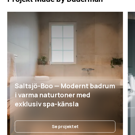
Saltsjö-Boo — Modernt badrum
i varma naturtoner med
exklusiv spa-känsla
Se projektet