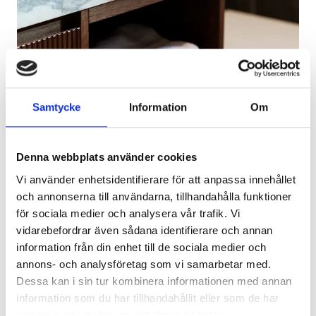
Samtycke
Information
Om
Denna webbplats använder cookies
Den specialbyggda kommoden kombinerar ribbade
Vi använder enhetsidentifierare för att anpassa innehållet
fronter och öppna hyllplan med praktisk förvaring i ett
och annonserna till användarna, tillhandahålla funktioner
elegant helhetsuttryck.
för sociala medier och analysera vår trafik. Vi
vidarebefordrar även sådana identifierare och annan
information från din enhet till de sociala medier och
annons- och analysföretag som vi samarbetar med.
Vill du renovera?
Dessa kan i sin tur kombinera informationen med annan
information som du har tillhandahållit eller som de har
samlat in när du har använt deras tjänster.