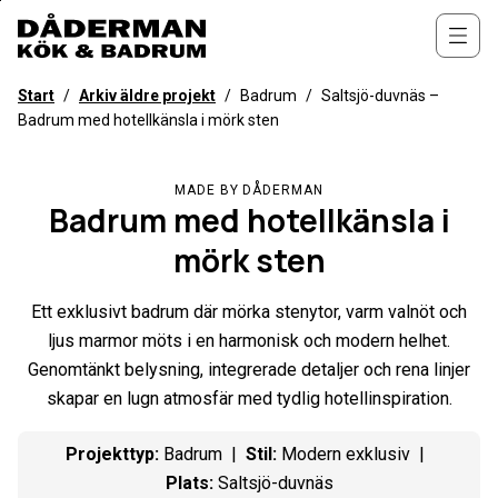
Till
övergripande
Öppn
innehåll
för
Start
/
Arkiv äldre projekt
/
Badrum
/
Saltsjö-duvnäs –
webbplatsen
Badrum med hotellkänsla i mörk sten
MADE BY DÅDERMAN
Badrum med hotellkänsla i
mörk sten
Ett exklusivt badrum där mörka stenytor, varm valnöt och
ljus marmor möts i en harmonisk och modern helhet.
Genomtänkt belysning, integrerade detaljer och rena linjer
skapar en lugn atmosfär med tydlig hotellinspiration.
Projekttyp
:
Badrum
Stil
:
Modern exklusiv
Plats
:
Saltsjö-duvnäs