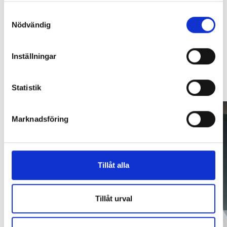
Kontakta oss mer än gärna för ett
Samtyckesval
kostnadsfritt offertmöte!
Nödvändig
Offert
Inställningar
Statistik
Marknadsföring
Tillåt alla
Tillåt urval
Saltsjö-Boo — Modernt badrum