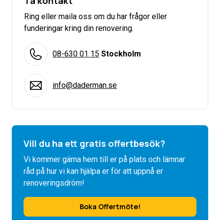
Ta kontakt
Ring eller maila oss om du har frågor eller
funderingar kring din renovering.
08-630 01 15
Stockholm
info@daderman.se
Vill du ha ett gratis offertbesök?
Vi kommer gärna hem till er på plats och lämnar
råd på hur vi kan hjälpa er för att uppnå er
renoveringsdröm!
Boka Offertmöte!