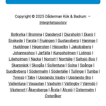
Copyright © 2025 Dåderman Kök & Badrum –
Integritetspolicy
Botkyrka
|
Bromma
|
Danderyd
|
Djursholm
|
Ekerö
|
Enskede
|
Farsta
|
Fruängen
|
Gustavsberg
|
Haninge
|
Huddinge
|
Hägersten
|
Hässelby
|
Jakobsberg
|
Johanneshov
|
Järfälla
|
Kungsholmen
|
Lidingö
|
Liljeholmen
|
Nacka
|
Norrort
|
Norrtälje
|
Saltsjö-Boo
|
Skarpnäck
|
Skogås
|
Sollentuna
|
Solna
|
Spånga
|
Sundbyberg
|
Södermalm
|
Södertälje
|
Tullinge
|
Tumba
|
Tyresö
|
Täby
|
Upplands Väsby
|
Upplands-Bro
|
Vallentuna
|
Vasastan
|
Vaxholm
|
Vällingby
|
Värmdö
|
Västerort
|
Åkersberga
|
Årsta
|
Älvsjö
|
Östermalm
|
Österåker