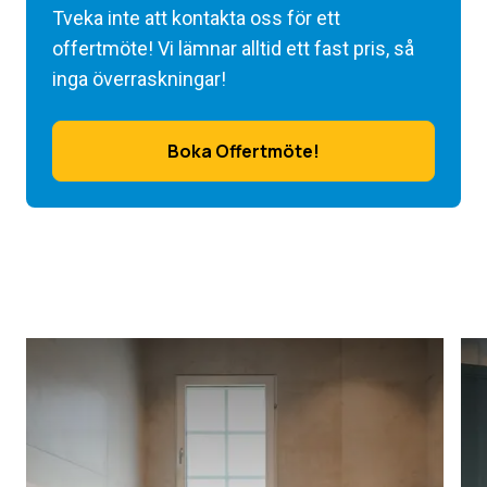
Tveka inte att kontakta oss för ett
offertmöte! Vi lämnar alltid ett fast pris, så
inga överraskningar!
Boka Offertmöte!