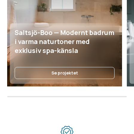
Saltsjö-Boo — Modernt badrum
i varma naturtoner med
exklusiv spa-känsla
Se projektet