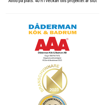
Alltid på plats. 40 h i veckan tills projektet är slut