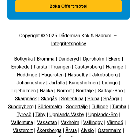
Boka Offertmöte!
Copyright © 2025 Dåderman Kök & Badrum –
Integritetspolicy
Botkyrka
|
Bromma
|
Danderyd
|
Djursholm
|
Ekerö
|
Enskede
|
Farsta
|
Fruängen
|
Gustavsberg
|
Haninge
|
Huddinge
|
Hägersten
|
Hässelby
|
Jakobsberg
|
Johanneshov
|
Järfälla
|
Kungsholmen
|
Lidingö
|
Liljeholmen
|
Nacka
|
Norrort
|
Norrtälje
|
Saltsjö-Boo
|
Skarpnäck
|
Skogås
|
Sollentuna
|
Solna
|
Spånga
|
Sundbyberg
|
Södermalm
|
Södertälje
|
Tullinge
|
Tumba
|
Tyresö
|
Täby
|
Upplands Väsby
|
Upplands-Bro
|
Vallentuna
|
Vasastan
|
Vaxholm
|
Vällingby
|
Värmdö
|
Västerort
|
Åkersberga
|
Årsta
|
Älvsjö
|
Östermalm
|