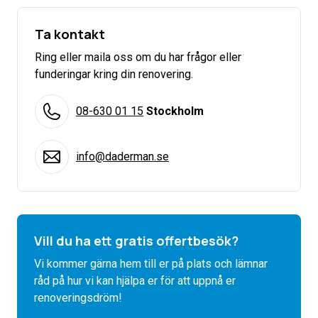
Ta kontakt
Ring eller maila oss om du har frågor eller
funderingar kring din renovering.
08-630 01 15
Stockholm
info@daderman.se
Vill du ha ett gratis offertbesök?
Vi kommer gärna hem till er på plats och lämnar
råd på hur vi kan hjälpa er för att uppnå er
renoveringsdröm!