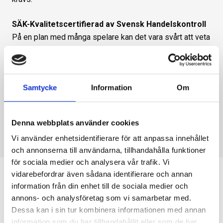
SÄK-Kvalitetscertifierad av Svensk Handelskontroll
På en plan med många spelare kan det vara svårt att veta
vem som är bäst. Svensk Hantverkskontrolls
kvalitetsstämpel är ett bevis på att Dåderman alltid står
för kunskap, seriositet och ärlighet. Därför kan våra
Samtycke
Information
Om
kunder alltid lita på att våra arbeten utförs på ett
fackmässigt och korrekt sätt.
Denna webbplats använder cookies
Alla Dådermans behörigheter kan du se
här
.
Vi använder enhetsidentifierare för att anpassa innehållet
och annonserna till användarna, tillhandahålla funktioner
för sociala medier och analysera vår trafik. Vi
vidarebefordrar även sådana identifierare och annan
information från din enhet till de sociala medier och
annons- och analysföretag som vi samarbetar med.
Dessa kan i sin tur kombinera informationen med annan
information som du har tillhandahållit eller som de har