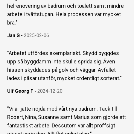
helrenovering av badrum och toalett samt mindre
arbete i tvättstugan. Hela processen var mycket
bra.
"
Jan G
-
2025-02-06
"
Arbetet utfördes exemplariskt. Skydd byggdes
upp så byggdamm inte skulle sprida sig. Även
hissen skyddades på golv och väggar. Avfallet
lades i påsar utanför, mycket ordentligt sorterat.
"
Ulf Georg F
-
2024-12-20
"
Vi är jätte nöjda med vårt nya badrum. Tack till
Robert, Nina, Susanne samt Marius som gjorde ett
fantastiskt arbete. Dessutom var allt proffsigt
städat varje dag. Allt flöt enligt plan.
"