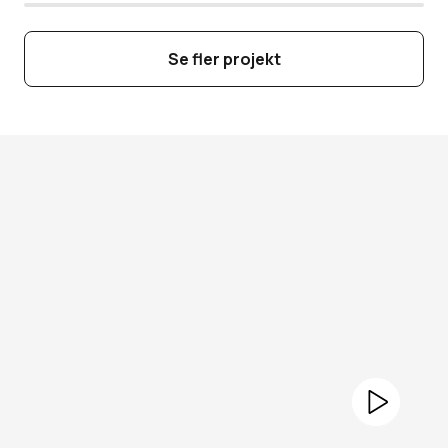
Se fler projekt
Pause
Play