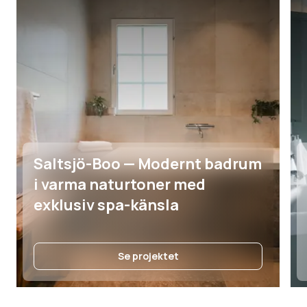
Saltsjö-Boo — Modernt badrum
i varma naturtoner med
exklusiv spa-känsla
Se projektet