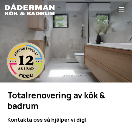
Till
övergripande
Öppn
innehåll
för
webbplatsen
Totalrenovering av kök &
badrum
Kontakta oss så hjälper vi dig!