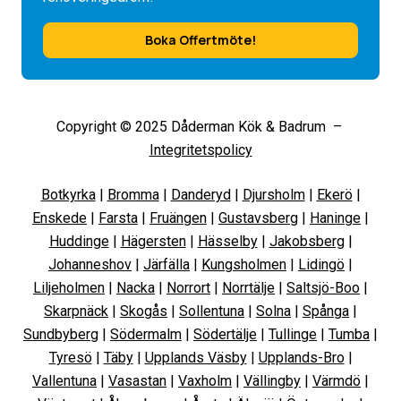
Boka Offertmöte!
Copyright © 2025 Dåderman Kök & Badrum –
Integritetspolicy
Botkyrka
|
Bromma
|
Danderyd
|
Djursholm
|
Ekerö
|
Enskede
|
Farsta
|
Fruängen
|
Gustavsberg
|
Haninge
|
Huddinge
|
Hägersten
|
Hässelby
|
Jakobsberg
|
Johanneshov
|
Järfälla
|
Kungsholmen
|
Lidingö
|
Liljeholmen
|
Nacka
|
Norrort
|
Norrtälje
|
Saltsjö-Boo
|
Skarpnäck
|
Skogås
|
Sollentuna
|
Solna
|
Spånga
|
Sundbyberg
|
Södermalm
|
Södertälje
|
Tullinge
|
Tumba
|
Tyresö
|
Täby
|
Upplands Väsby
|
Upplands-Bro
|
Vallentuna
|
Vasastan
|
Vaxholm
|
Vällingby
|
Värmdö
|