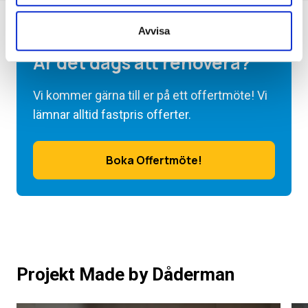
Avvisa
Är det dags att renovera?
Vi kommer gärna till er på ett offertmöte! Vi
lämnar alltid fastpris offerter.
Boka Offertmöte!
Projekt Made by Dåderman