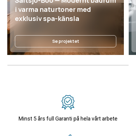
Saltsjö-Boo — Modernt badrum
i varma naturtoner med
exklusiv spa-känsla
Se projektet
Minst 5 års full Garanti på hela vårt arbete