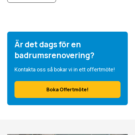
Är det dags för en
badrumsrenovering?
Kontakta oss så bokar vi in ett offertmöte!
Boka Offertmöte!