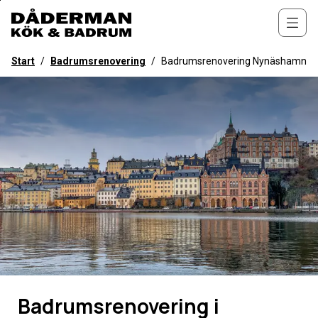
Till
övergripande
Öppn
innehåll
för
Start
/
Badrumsrenovering
/
Badrumsrenovering Nynäshamn
webbplatsen
Badrumsrenovering i