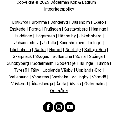
Copyright © 2025 Dåderman Kök & Badrum –
Integritetspolicy
Botkyrka
|
Bromma
|
Danderyd
|
Djursholm
|
Ekerö
|
Enskede
|
Farsta
|
Fruängen
|
Gustavsberg
|
Haninge
|
Huddinge
|
Hägersten
|
Hässelby
|
Jakobsberg
|
Johanneshov
|
Järfälla
|
Kungsholmen
|
Lidingö
|
Liljeholmen
|
Nacka
|
Norrort
|
Norrtälje
|
Saltsjö-Boo
|
Skarpnäck
|
Skogås
|
Sollentuna
|
Solna
|
Spånga
|
Sundbyberg
|
Södermalm
|
Södertälje
|
Tullinge
|
Tumba
|
Tyresö
|
Täby
|
Upplands Väsby
|
Upplands-Bro
|
Vallentuna
|
Vasastan
|
Vaxholm
|
Vällingby
|
Värmdö
|
Västerort
|
Åkersberga
|
Årsta
|
Älvsjö
|
Östermalm
|
Österåker
Facebook
Instagram
YouTube