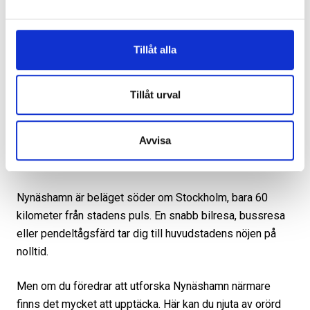
Nynäshamn – mer än vacker skärgård
Tillåt alla
Nynäshamn är en expansiv och mångfacetterad kommun
som erbjuder allt från moderna shoppingcenter till den
magnifika skärgården. Omgivningarna på vackra Utö kan
Tillåt urval
ge dig den inspiration du behöver inför
badrumsrenoveringen i småhuset eller villan, medan det
Avvisa
livliga stadslivet i centrala Nynäshamn också öppnar upp
för stora möjligheter.
Nynäshamn är beläget söder om Stockholm, bara 60
kilometer från stadens puls. En snabb bilresa, bussresa
eller pendeltågsfärd tar dig till huvudstadens nöjen på
nolltid.
Men om du föredrar att utforska Nynäshamn närmare
finns det mycket att upptäcka. Här kan du njuta av orörd