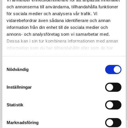
och annonserna till användarna, tillhandahålla funktioner
för sociala medier och analysera vår trafik. Vi
vidarebefordrar även sådana identifierare och annan
BADRUMSRENOVERING I NYNÄSHAMN
Litet badrum med glasmosaik
information från din enhet till de sociala medier och
annons- och analysföretag som vi samarbetar med.
Dessa kan i sin tur kombinera informationen med annan
Här är ett badrum som kanske kan inspirera
information som du har tillhandahållit eller som de har
bostadsrättsinnehavaren i Nynäshamn Centrum eller i
samlat in när du har använt deras tjänster.
Trehörningen? Även om det är litet, är det både naggande
Samtyckesval
gott och stiligt! Färgglada och unika detaljer är alltid ett
Nödvändig
bra sätt att förhöja ett mindre badrum. Väggarna pryds här
av glasmosaik i olika färger och nyanser, medan golvet är
Inställningar
klätt med sandfärgad klinker. Badrumsspegeln är elegant
monterad i en liten nisch över handfatet och bredvid
toaletten syns en förvaringsskiva med en ljus träskiva.
Statistik
Marknadsföring