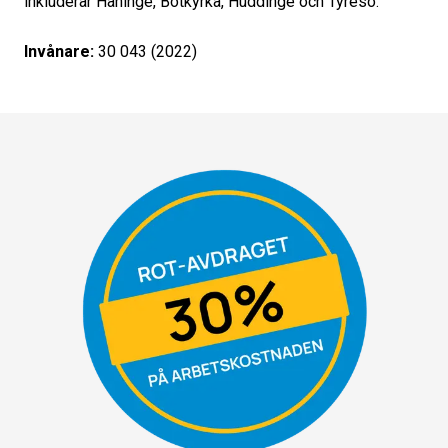
inkluderar Haninge, Botkyrka, Huddinge och Tyresö.
Invånare:
30 043 (2022)