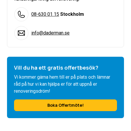
08-630 01 15
Stockholm
info@daderman.se
Vill du ha ett gratis offertbesök?
Vi kommer gärna hem till er på plats och lämnar
råd på hur vi kan hjälpa er för att uppnå er
renoveringsdröm!
Boka Offertmöte!