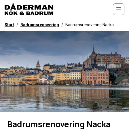
Till
övergripande
Öppn
innehåll
för
Start
/
Badrumsrenovering
/
Badrumsrenovering Nacka
webbplatsen
Badrumsrenovering Nacka