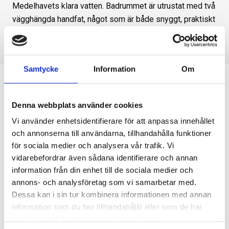
Medelhavets klara vatten. Badrummet är utrustat med två
vägghängda handfat, något som är både snyggt, praktiskt
och unikt.
Samtycke
Information
Om
Nacka – en ständigt växande
Denna webbplats använder cookies
kommun
Vi använder enhetsidentifierare för att anpassa innehållet
Nacka är en av de svenska kommuner som växer
och annonserna till användarna, tillhandahålla funktioner
för sociala medier och analysera vår trafik. Vi
snabbast – både om man jämför med kommuner i
vidarebefordrar även sådana identifierare och annan
Stockholms län och övriga landet. De senaste tio åren har
information från din enhet till de sociala medier och
Nackas befolkning ökat med runt 1 700 personer årligen
annons- och analysföretag som vi samarbetar med.
och bostadsbyggandet beräknas vara mycket högt. Är du
Dessa kan i sin tur kombinera informationen med annan
en av de många som flyttat till denna vackra och
information som du har tillhandahållit eller som de har
varierade kommun söder om Stockholm och vill fräscha
samlat in när du har använt deras tjänster.
upp ditt nya hem med en badrumsrenovering? Hör av dig