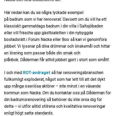
Här nedan kan du se några lyckade exempel
på badrum som vi har renoverat. Oavsett om du vill ha ett
klassiskt gammaldags badrum i din villa i Saltsjöbaden
eller vill fräscha upp gästtoaletten i din nybyggda
bostadsrätt i Forum Nacka eller Boo så kan vi genomföra
jobbet. Vi lyssnar på dina drömmar och önskemål och hittar
en lösning som passar både din smak och
plånbok. Dåderman får alltid jobbet gjort i stort som smått!
I och med
ROT-avdraget
så har renoveringsbranschen
fullkomligt exploderat, något som har lett till att det dykt
upp många oseriösa aktörer – inte minst i en växande
kommun som Nacka. Om du kontaktar oss på Dåderman för
din badrumsrenovering så behöver du inte oroa dig för
detta – vi utför alltid stilrena och kvalitativa renoveringar
enligt högt satta standards.