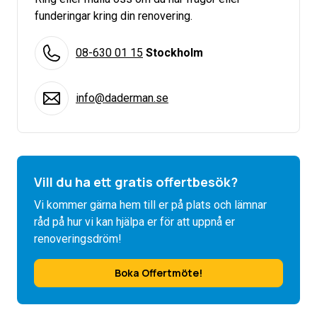
funderingar kring din renovering.
08-630 01 15
Stockholm
info@daderman.se
Vill du ha ett gratis offertbesök?
Vi kommer gärna hem till er på plats och lämnar
råd på hur vi kan hjälpa er för att uppnå er
renoveringsdröm!
Boka Offertmöte!