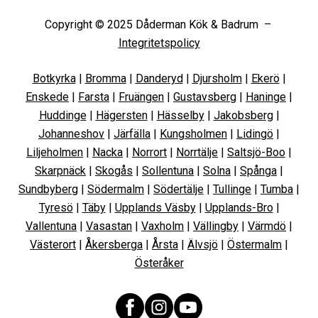
Copyright © 2025 Dåderman Kök & Badrum –
Integritetspolicy
Botkyrka
|
Bromma
|
Danderyd
|
Djursholm
|
Ekerö
|
Enskede
|
Farsta
|
Fruängen
|
Gustavsberg
|
Haninge
|
Huddinge
|
Hägersten
|
Hässelby
|
Jakobsberg
|
Johanneshov
|
Järfälla
|
Kungsholmen
|
Lidingö
|
Liljeholmen
|
Nacka
|
Norrort
|
Norrtälje
|
Saltsjö-Boo
|
Skarpnäck
|
Skogås
|
Sollentuna
|
Solna
|
Spånga
|
Sundbyberg
|
Södermalm
|
Södertälje
|
Tullinge
|
Tumba
|
Tyresö
|
Täby
|
Upplands Väsby
|
Upplands-Bro
|
Vallentuna
|
Vasastan
|
Vaxholm
|
Vällingby
|
Värmdö
|
Västerort
|
Åkersberga
|
Årsta
|
Älvsjö
|
Östermalm
|
Österåker
Facebook
Instagram
YouTube