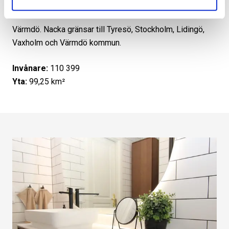
är till största delen belägen i de nordöstra delarna av
Södermanland och är delad mellan Södertörn och
Värmdö. Nacka gränsar till Tyresö, Stockholm, Lidingö,
Vaxholm och Värmdö kommun.
Invånare:
110 399
Yta:
99,25 km²