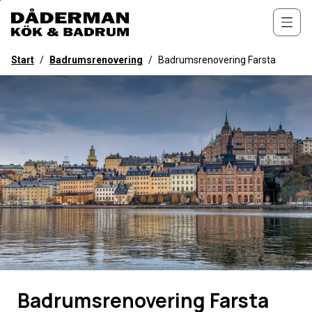
Till
övergripande
Öppn
innehåll
för
Start
/
Badrumsrenovering
/
Badrumsrenovering Farsta
webbplatsen
Badrumsrenovering Farsta