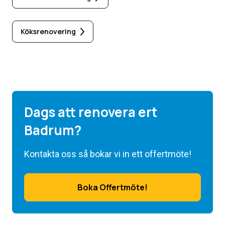
Köksrenovering
Dags att renovera ert
Badrum?
Kontakta oss så bokar vi in ett offertmöte!
Boka Offertmöte!