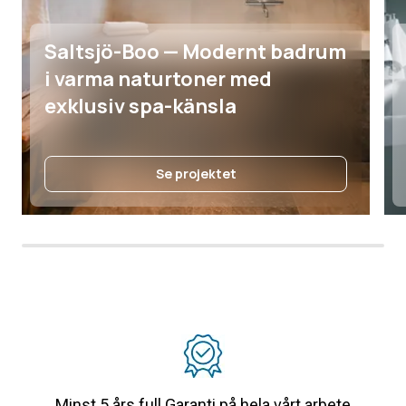
Saltsjö-Boo — Modernt badrum
i varma naturtoner med
exklusiv spa-känsla
Se projektet
Minst 5 års full Garanti på hela vårt arbete