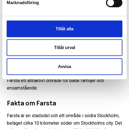
Marknadsföring
mångsidig atmosfär där stadsbebyggelse möter gröna
oaser. Här finns möjlighet till både stadspuls och
avkoppling i naturen, med närheten till såväl sjöar som
skogar. Den omgivande grönskan skapar en fridfull
Tillåt alla
atmosfär och ger möjlighet till promenader, joggning och
andra friluftsaktiviteter. För pendlare och arbetsresenärer
Tillåt urval
finns goda kommunikationsmöjligheter till och från
centrala Stockholm, vilket gör det enkelt att kombinera
stadsliv med den lugnare atmosfären i Farsta. Med ett
Avvisa
utbud av skolor, affärer och andra bekvämligheter är
Farsta ett attraktivt område för både familjer och
ensamstående.
Fakta om Farsta
Farsta är en stadsdel och ett område i södra Stockholm,
beläget cirka 10 kilometer söder om Stockholms city. Det