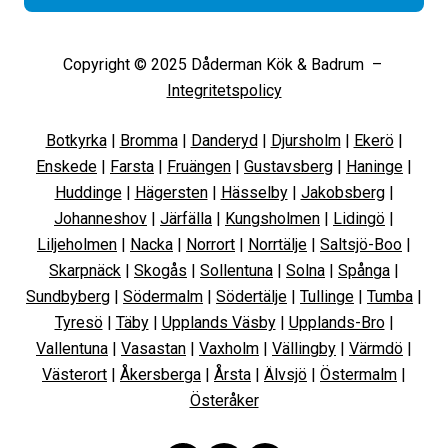
Copyright © 2025 Dåderman Kök & Badrum –
Integritetspolicy
Botkyrka
|
Bromma
|
Danderyd
|
Djursholm
|
Ekerö
|
Enskede
|
Farsta
|
Fruängen
|
Gustavsberg
|
Haninge
|
Huddinge
|
Hägersten
|
Hässelby
|
Jakobsberg
|
Johanneshov
|
Järfälla
|
Kungsholmen
|
Lidingö
|
Liljeholmen
|
Nacka
|
Norrort
|
Norrtälje
|
Saltsjö-Boo
|
Skarpnäck
|
Skogås
|
Sollentuna
|
Solna
|
Spånga
|
Sundbyberg
|
Södermalm
|
Södertälje
|
Tullinge
|
Tumba
|
Tyresö
|
Täby
|
Upplands Väsby
|
Upplands-Bro
|
Vallentuna
|
Vasastan
|
Vaxholm
|
Vällingby
|
Värmdö
|
Västerort
|
Åkersberga
|
Årsta
|
Älvsjö
|
Östermalm
|
Österåker