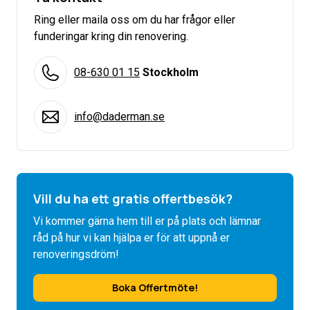
Ring eller maila oss om du har frågor eller
funderingar kring din renovering.
08-630 01 15
Stockholm
info@daderman.se
Vill du ha ett gratis offertbesök?
Vi kommer gärna hem till er på plats och lämnar
råd på hur vi kan hjälpa er för att uppnå er
renoveringsdröm!
Boka Offertmöte!