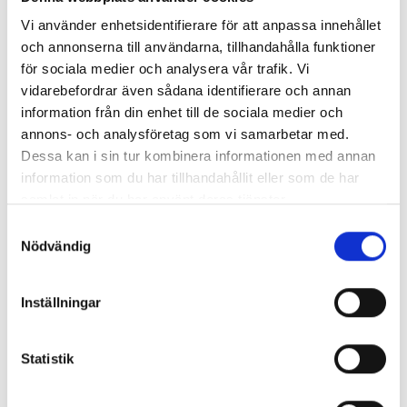
väldesignade detaljer
Vi använder enhetsidentifierare för att anpassa innehållet
och annonserna till användarna, tillhandahålla funktioner
I detta badrum har vi låtit vår kreativitet flöda och skapat
för sociala medier och analysera vår trafik. Vi
en helt unik och elegant atmosfär med noggrant utvalda
vidarebefordrar även sådana identifierare och annan
detaljer. De runda handfaten placerade på en svart
information från din enhet till de sociala medier och
bänkskiva och den stilfulla vägghyllan ger rummet en
annons- och analysföretag som vi samarbetar med.
modern och naturlig känsla. Väggarna är klädda i vitt
Dessa kan i sin tur kombinera informationen med annan
kakel med inslag av blå mosaik som definierar
information som du har tillhandahållit eller som de har
duschhörnan och ger en touch av färg till det annars
samlat in när du har använt deras tjänster.
neutrala utrymmet.
Samtyckesval
Nödvändig
Inställningar
Farsta – balans mellan stadsliv och
naturskön omgivning.
Statistik
Som en del av Stockholms kommun lockar Farsta med en