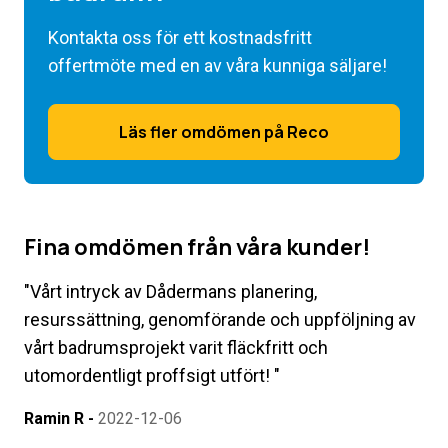
Kontakta oss för ett kostnadsfritt
offertmöte med en av våra kunniga säljare!
Läs fler omdömen på Reco
Fina omdömen från våra kunder!
"
Vårt intryck av Dådermans planering,
resurssättning, genomförande och uppföljning av
vårt badrumsprojekt varit fläckfritt och
utomordentligt proffsigt utfört!
"
Ramin R
-
2022-12-06