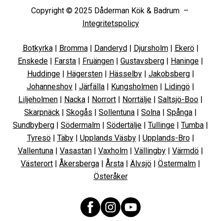
Copyright © 2025 Dåderman Kök & Badrum –
Integritetspolicy
Botkyrka
|
Bromma
|
Danderyd
|
Djursholm
|
Ekerö
|
Enskede
|
Farsta
|
Fruängen
|
Gustavsberg
|
Haninge
|
Huddinge
|
Hägersten
|
Hässelby
|
Jakobsberg
|
Johanneshov
|
Järfälla
|
Kungsholmen
|
Lidingö
|
Liljeholmen
|
Nacka
|
Norrort
|
Norrtälje
|
Saltsjö-Boo
|
Skarpnäck
|
Skogås
|
Sollentuna
|
Solna
|
Spånga
|
Sundbyberg
|
Södermalm
|
Södertälje
|
Tullinge
|
Tumba
|
Tyresö
|
Täby
|
Upplands Väsby
|
Upplands-Bro
|
Vallentuna
|
Vasastan
|
Vaxholm
|
Vällingby
|
Värmdö
|
Västerort
|
Åkersberga
|
Årsta
|
Älvsjö
|
Östermalm
|
Österåker
Facebook
Instagram
YouTube