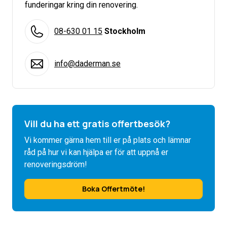
funderingar kring din renovering.
08-630 01 15
Stockholm
info@daderman.se
Vill du ha ett gratis offertbesök?
Vi kommer gärna hem till er på plats och lämnar
råd på hur vi kan hjälpa er för att uppnå er
renoveringsdröm!
Boka Offertmöte!