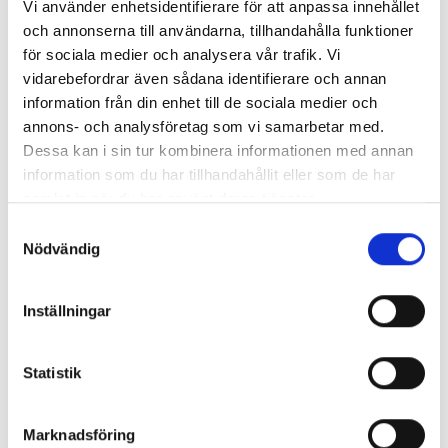
Vi använder enhetsidentifierare för att anpassa innehållet
golv
och annonserna till användarna, tillhandahålla funktioner
för sociala medier och analysera vår trafik. Vi
vidarebefordrar även sådana identifierare och annan
På 1920 talet byggdes de första fristående badrummen i
information från din enhet till de sociala medier och
de högre samhällsklasserna. Tidigare var de vanligt med
annons- och analysföretag som vi samarbetar med.
hygienrum i källaren och separat toalett eller toalett ute
Dessa kan i sin tur kombinera informationen med annan
på gården. I de första badrummen kaklades det endast
information som du har tillhandahållit eller som de har
runt badkar och handfat och övriga väggar målades. På
samlat in när du har använt deras tjänster.
golvet var schackrutigt golvklinker på modet liksom
Samtyckesval
hexagoner.
Nödvändig
Klassiska badrum
Inställningar
Statistik
Marknadsföring