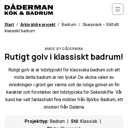
Till
övergripande
Öppn
innehåll
för
Start
/
Arkiv äldre projekt
/
Badrum
/
Skarpnäck – Stilfullt
webbplatsen
klassiskt badrum
MADE BY DÅDERMAN
Rutigt golv i klassiskt badrum!
Rutigt golv är är tidstypiskt för klassiska badrum och att
möta detta badrum är ren lycka! De sköna valen av
inredningen i grönt ger värme och de rutiga golvet en fin
karaktär och förstärker det tidstypiska för Sekelskifte. Vår
kund har valt fantastiskt fina möbler från Björbo Badrum, ett
snickeri från Dalarna.
Projekttyp
:
Badrum
Stil
:
Klassisk