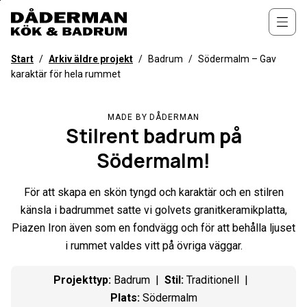
Till
övergripande
Öppn
innehåll
för
Start
/
Arkiv äldre projekt
/
Badrum
/
Södermalm – Gav
webbplatsen
karaktär för hela rummet
MADE BY DÅDERMAN
Stilrent badrum på
Södermalm!
För att skapa en skön tyngd och karaktär och en stilren
känsla i badrummet satte vi golvets granitkeramikplatta,
Piazen Iron även som en fondvägg och för att behålla ljuset
i rummet valdes vitt på övriga väggar.
Projekttyp
:
Badrum
Stil
:
Traditionell
Plats
:
Södermalm