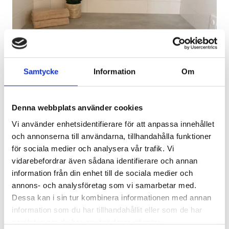
Samtycke
Information
Om
Stilren och praktisk tvättstugedel i badrummet
Denna webbplats använder cookies
Vi använder enhetsidentifierare för att anpassa innehållet
och annonserna till användarna, tillhandahålla funktioner
Traditionell stil ger trygghet...
för sociala medier och analysera vår trafik. Vi
vidarebefordrar även sådana identifierare och annan
information från din enhet till de sociala medier och
”Det traditionella badrummet kännetecknas av tidlöshet,
annons- och analysföretag som vi samarbetar med.
fräscht, ljust och enkelt. Den traditionella stilen är den stil
Dessa kan i sin tur kombinera informationen med annan
de flesta lutar sig emot och känner sig mest bekväma i.
information som du har tillhandahållit eller som de har
Det är en stil där detaljer är lätt att addera och byta ut, så
samlat in när du har använt deras tjänster.