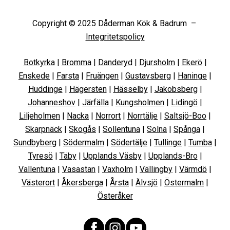
Copyright © 2025 Dåderman Kök & Badrum –
Integritetspolicy
Botkyrka
|
Bromma
|
Danderyd
|
Djursholm
|
Ekerö
|
Enskede
|
Farsta
|
Fruängen
|
Gustavsberg
|
Haninge
|
Huddinge
|
Hägersten
|
Hässelby
|
Jakobsberg
|
Johanneshov
|
Järfälla
|
Kungsholmen
|
Lidingö
|
Liljeholmen
|
Nacka
|
Norrort
|
Norrtälje
|
Saltsjö-Boo
|
Skarpnäck
|
Skogås
|
Sollentuna
|
Solna
|
Spånga
|
Sundbyberg
|
Södermalm
|
Södertälje
|
Tullinge
|
Tumba
|
Tyresö
|
Täby
|
Upplands Väsby
|
Upplands-Bro
|
Vallentuna
|
Vasastan
|
Vaxholm
|
Vällingby
|
Värmdö
|
Västerort
|
Åkersberga
|
Årsta
|
Älvsjö
|
Östermalm
|
Österåker