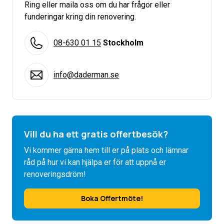
Ring eller maila oss om du har frågor eller
funderingar kring din renovering.
08-630 01 15
Stockholm
info@daderman.se
Vill du ha ett gratis offertbesök?
Vi kommer gärna hem till er på plats och lämnar
råd på hur vi kan hjälpa er för att uppnå er
renoveringsdröm!
Boka Offertmöte!