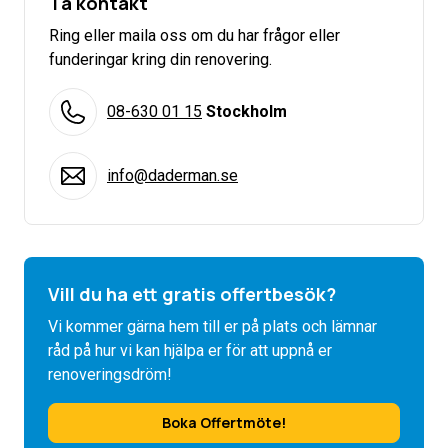
Ta kontakt
Ring eller maila oss om du har frågor eller
funderingar kring din renovering.
08-630 01 15
Stockholm
info@daderman.se
Vill du ha ett gratis offertbesök?
Vi kommer gärna hem till er på plats och lämnar
råd på hur vi kan hjälpa er för att uppnå er
renoveringsdröm!
Boka Offertmöte!