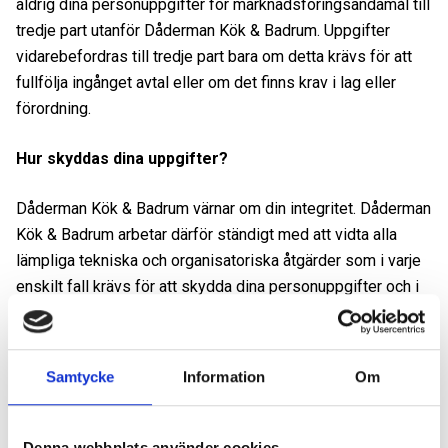
aldrig dina personuppgifter för marknadsföringsändamål till
tredje part utanför Dåderman Kök & Badrum. Uppgifter
vidarebefordras till tredje part bara om detta krävs för att
fullfölja ingånget avtal eller om det finns krav i lag eller
förordning.
Hur skyddas dina uppgifter?
Dåderman Kök & Badrum värnar om din integritet. Dåderman
Kök & Badrum arbetar därför ständigt med att vidta alla
lämpliga tekniska och organisatoriska åtgärder som i varje
enskilt fall krävs för att skydda dina personuppgifter och i
övrigt säkerställa att behandlingen sker enligt gällande lag.
Hur länge sparas dina uppgifter?
Samtycke
Information
Om
Dåderman Kök & Badrum sparar dina uppgifter så länge det
är nödvändigt med hänsyn till de ändamål vi samlade in
Denna webbplats använder cookies