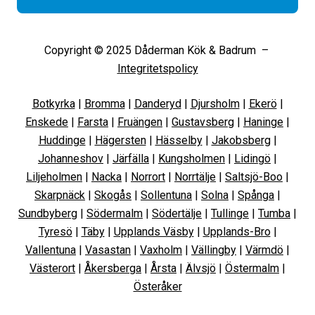
Copyright © 2025 Dåderman Kök & Badrum –
Integritetspolicy
Botkyrka
|
Bromma
|
Danderyd
|
Djursholm
|
Ekerö
|
Enskede
|
Farsta
|
Fruängen
|
Gustavsberg
|
Haninge
|
Huddinge
|
Hägersten
|
Hässelby
|
Jakobsberg
|
Johanneshov
|
Järfälla
|
Kungsholmen
|
Lidingö
|
Liljeholmen
|
Nacka
|
Norrort
|
Norrtälje
|
Saltsjö-Boo
|
Skarpnäck
|
Skogås
|
Sollentuna
|
Solna
|
Spånga
|
Sundbyberg
|
Södermalm
|
Södertälje
|
Tullinge
|
Tumba
|
Tyresö
|
Täby
|
Upplands Väsby
|
Upplands-Bro
|
Vallentuna
|
Vasastan
|
Vaxholm
|
Vällingby
|
Värmdö
|
Västerort
|
Åkersberga
|
Årsta
|
Älvsjö
|
Östermalm
|
Österåker