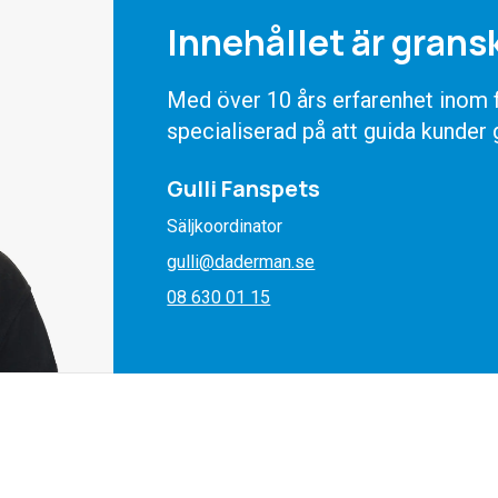
Innehållet är grans
Med över 10 års erfarenhet inom fö
specialiserad på att guida kunder
Gulli Fanspets
Säljkoordinator
gulli@daderman.se
08 630 01 15