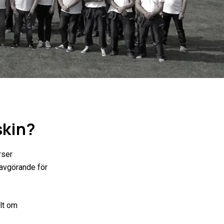
skin?
rser
 avgörande för
ilt om