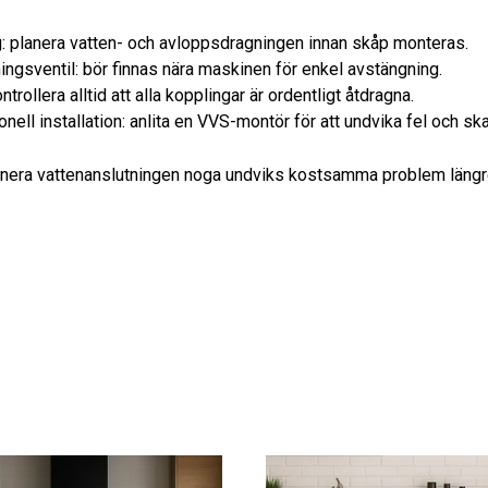
g: planera vatten- och avloppsdragningen innan skåp monteras.
ngsventil: bör finnas nära maskinen för enkel avstängning.
ntrollera alltid att alla kopplingar är ordentligt åtdragna.
nell installation: anlita en VVS-montör för att undvika fel och sk
anera vattenanslutningen noga undviks kostsamma problem längr