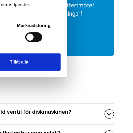
oss för ett kostnadsfritt offertmöte!
deras tjänster.
s, så det blir inga överraskningar!
Marknadsföring
Tillåt alla
ild ventil för diskmaskinen?
 flyttas hur som helst?