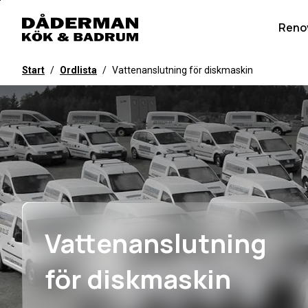
Till
övergripande
Reno
innehåll
för
Start
/
Ordlista
/
Vattenanslutning för diskmaskin
webbplatsen
Vattenanslutning
för diskmaskin