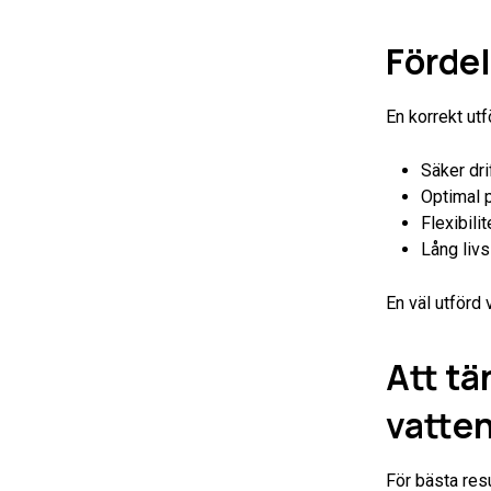
Fördel
En korrekt utf
Säker dri
Optimal p
Flexibili
Lång livs
En väl utförd 
Att tä
vatte
För bästa resu