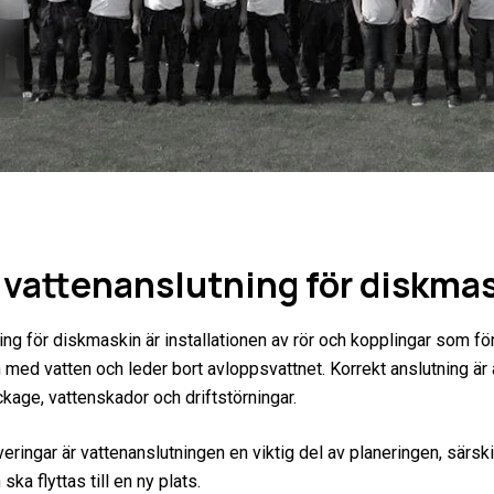
 vattenanslutning för diskma
ing för diskmaskin är installationen av rör och kopplingar som fö
med vatten och leder bort avloppsvattnet. Korrekt anslutning är
ckage, vattenskador och driftstörningar.
eringar är vattenanslutningen en viktig del av planeringen, särsk
ka flyttas till en ny plats.