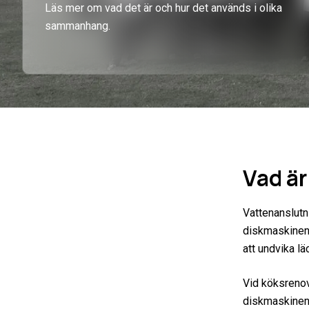
Läs mer om vad det är och hur det används i olika
sammanhang.
Vad är
Vattenanslutn
diskmaskinen 
att undvika lä
Vid köksrenov
diskmaskinen s