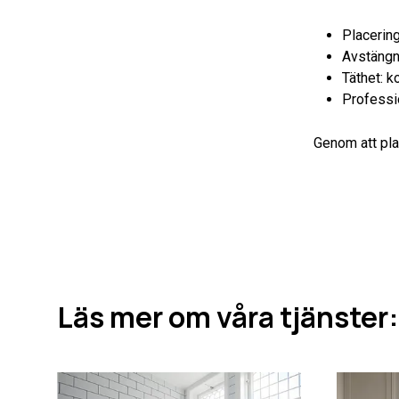
Placerin
Avstängni
Täthet: ko
Professio
Genom att pl
Läs mer om våra tjänster: