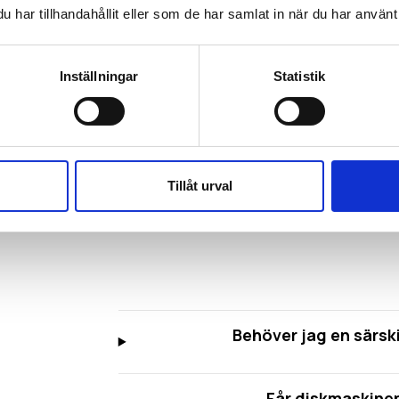
oss?
Tveka inte att kontakta 
har tillhandahållit eller som de har samlat in när du har använt 
Vi lämnar alltid fast pri
Inställningar
Statistik
Boka offertmöte!
Tillåt urval
Behöver jag en särsk
Får diskmaskinen