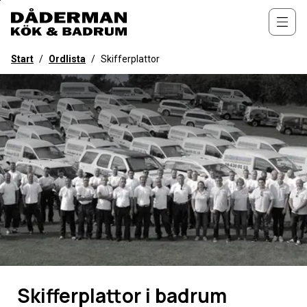
Till
övergripande
Öppn
innehåll
för
Start
/
Ordlista
/
Skifferplattor
webbplatsen
Skifferplattor i badrum