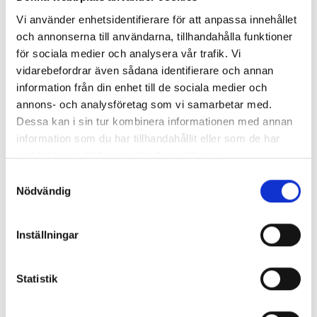
kostnadsfritt offertmöte! Vi lämnar alltid
Vi använder enhetsidentifierare för att anpassa innehållet
fast pris, så det blir inga överraskningar!
och annonserna till användarna, tillhandahålla funktioner
för sociala medier och analysera vår trafik. Vi
vidarebefordrar även sådana identifierare och annan
Boka offertmöte!
information från din enhet till de sociala medier och
annons- och analysföretag som vi samarbetar med.
Dessa kan i sin tur kombinera informationen med annan
information som du har tillhandahållit eller som de har
samlat in när du har använt deras tjänster.
Samtyckesval
Frågor och svar om
Nödvändig
skifferplattor
Inställningar
Här har vi samlat några av de vanligaste frågorna
och svaren kring skifferplattor:
Statistik