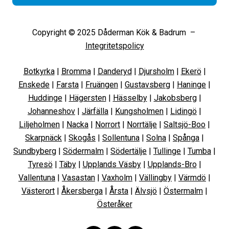
Copyright © 2025 Dåderman Kök & Badrum –
Integritetspolicy
Botkyrka
|
Bromma
|
Danderyd
|
Djursholm
|
Ekerö
|
Enskede
|
Farsta
|
Fruängen
|
Gustavsberg
|
Haninge
|
Huddinge
|
Hägersten
|
Hässelby
|
Jakobsberg
|
Johanneshov
|
Järfälla
|
Kungsholmen
|
Lidingö
|
Liljeholmen
|
Nacka
|
Norrort
|
Norrtälje
|
Saltsjö-Boo
|
Skarpnäck
|
Skogås
|
Sollentuna
|
Solna
|
Spånga
|
Sundbyberg
|
Södermalm
|
Södertälje
|
Tullinge
|
Tumba
|
Tyresö
|
Täby
|
Upplands Väsby
|
Upplands-Bro
|
Vallentuna
|
Vasastan
|
Vaxholm
|
Vällingby
|
Värmdö
|
Västerort
|
Åkersberga
|
Årsta
|
Älvsjö
|
Östermalm
|
Österåker