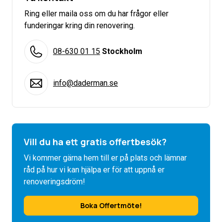
Ring eller maila oss om du har frågor eller
funderingar kring din renovering.
08-630 01 15
Stockholm
info@daderman.se
Vill du ha ett gratis offertbesök?
Vi kommer gärna hem till er på plats och lämnar
råd på hur vi kan hjälpa er för att uppnå er
renoveringsdröm!
Boka Offertmöte!