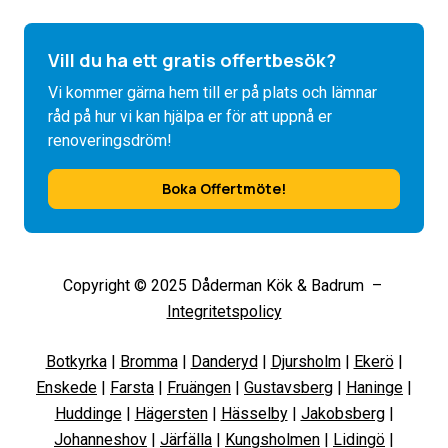
Vill du ha ett gratis offertbesök?
Vi kommer gärna hem till er på plats och lämnar
råd på hur vi kan hjälpa er för att uppnå er
renoveringsdröm!
Boka Offertmöte!
Copyright © 2025 Dåderman Kök & Badrum –
Integritetspolicy
Botkyrka
|
Bromma
|
Danderyd
|
Djursholm
|
Ekerö
|
Enskede
|
Farsta
|
Fruängen
|
Gustavsberg
|
Haninge
|
Huddinge
|
Hägersten
|
Hässelby
|
Jakobsberg
|
Johanneshov
|
Järfälla
|
Kungsholmen
|
Lidingö
|