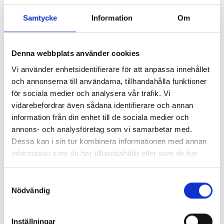
Samtycke
Information
Om
Vill ni ha en offert av oss?
Denna webbplats använder cookies
Vi använder enhetsidentifierare för att anpassa innehållet
Tveka inte att kontakta oss för ett
och annonserna till användarna, tillhandahålla funktioner
kostnadsfritt offertmöte! Vi lämnar alltid
för sociala medier och analysera vår trafik. Vi
fast pris, så det blir inga överraskningar!
vidarebefordrar även sådana identifierare och annan
information från din enhet till de sociala medier och
annons- och analysföretag som vi samarbetar med.
Boka offertmöte!
Dessa kan i sin tur kombinera informationen med annan
information som du har tillhandahållit eller som de har
samlat in när du har använt deras tjänster.
Samtyckesval
Nödvändig
Frågor och svar om planlösning
Inställningar