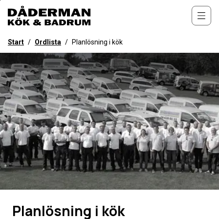
Till
övergripande
Öppn
innehåll
för
Start
/
Ordlista
/
Planlösning i kök
webbplatsen
Planlösning i kök