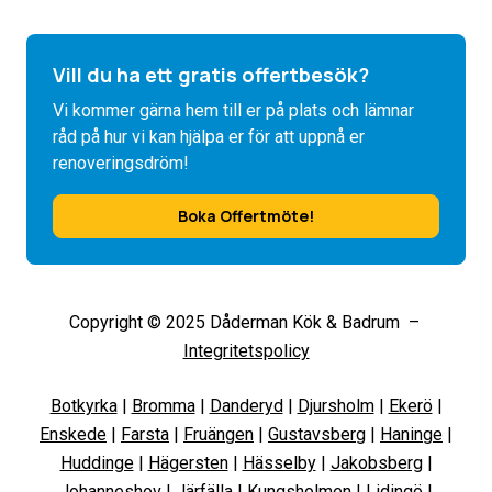
Vill du ha ett gratis offertbesök?
Vi kommer gärna hem till er på plats och lämnar
råd på hur vi kan hjälpa er för att uppnå er
renoveringsdröm!
Boka Offertmöte!
Copyright © 2025 Dåderman Kök & Badrum –
Integritetspolicy
Botkyrka
|
Bromma
|
Danderyd
|
Djursholm
|
Ekerö
|
Enskede
|
Farsta
|
Fruängen
|
Gustavsberg
|
Haninge
|
Huddinge
|
Hägersten
|
Hässelby
|
Jakobsberg
|
Johanneshov
|
Järfälla
|
Kungsholmen
|
Lidingö
|