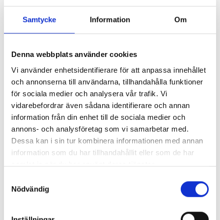
Vill ni ha en offert av oss?
Samtycke
Information
Om
Tveka inte att kontakta oss för ett
kostnadsfritt offertmöte! Vi lämnar alltid
Denna webbplats använder cookies
fast pris, så det blir inga överraskningar!
Vi använder enhetsidentifierare för att anpassa innehållet
och annonserna till användarna, tillhandahålla funktioner
för sociala medier och analysera vår trafik. Vi
Boka offertmöte!
vidarebefordrar även sådana identifierare och annan
information från din enhet till de sociala medier och
annons- och analysföretag som vi samarbetar med.
Dessa kan i sin tur kombinera informationen med annan
information som du har tillhandahållit eller som de har
samlat in när du har använt deras tjänster.
Frågor och svar om natursten i
Samtyckesval
Nödvändig
badrum
Inställningar