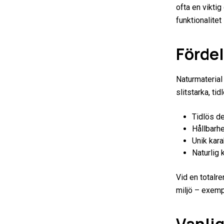
ofta en vikti
funktionalite
Förde
Naturmaterial 
slitstarka, ti
Tidlös de
Hållbarhe
Unik kara
Naturlig 
Vid en totalre
miljö – exempe