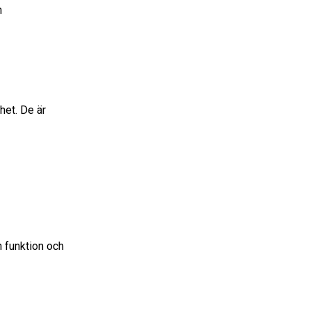
n
het. De är
ån funktion och