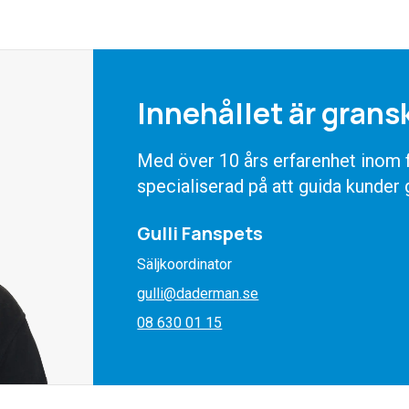
Innehållet är grans
Med över 10 års erfarenhet inom fö
specialiserad på att guida kunder
Gulli Fanspets
Säljkoordinator
gulli@daderman.se
08 630 01 15