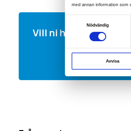
med annan information som du 
Samtyckesval
Nödvändig
Vill ni ha en offert av 
Avvisa