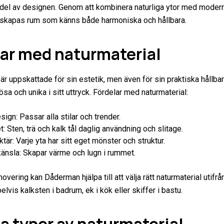
g del av designen. Genom att kombinera naturliga ytor med moder
t skapas rum som känns både harmoniska och hållbara.
lar med naturmaterial
är uppskattade för sin estetik, men även för sin praktiska hållbar
dlösa och unika i sitt uttryck. Fördelar med naturmaterial:
sign: Passar alla stilar och trender.
t: Sten, trä och kalk tål daglig användning och slitage.
ktär: Varje yta har sitt eget mönster och struktur.
känsla: Skapar värme och lugn i rummet.
novering kan Dåderman hjälpa till att välja rätt naturmaterial utifr
lvis kalksten i badrum, ek i kök eller skiffer i bastu.