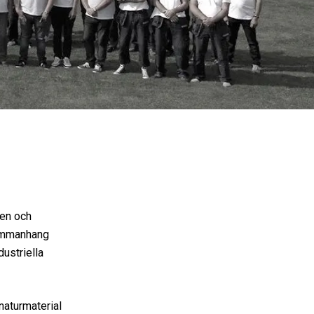
ten och
sammanhang
dustriella
naturmaterial