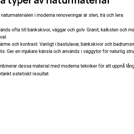
a typer av naturmaterial
naturmaterialen i moderna renoveringar är sten, trä och lera:
änds ofta till bänkskivor, väggar och golv. Granit, kalksten och m
val.
värme och kontrast. Vanligt i bastulavar, bänkskivor och badrums
ts: Ger en mjukare känsla och används i väggytor för naturlig stru
inerar dessa material med moderna tekniker för att uppnå lång
tänkt estetiskt resultat.