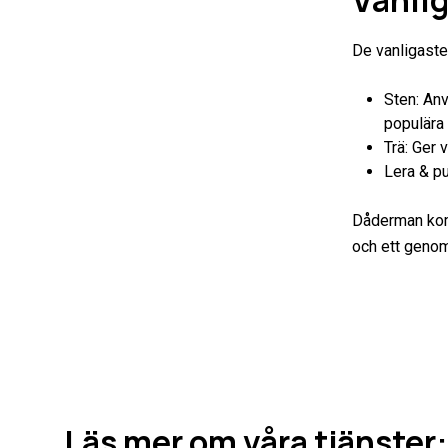
Vanlig
De vanligaste 
Sten: Anv
populära 
Trä: Ger 
Lera & pu
Dåderman komb
och ett genom
Läs mer om våra tjänster: