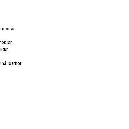
armor är
möbler.
ktur.
 hållbarhet