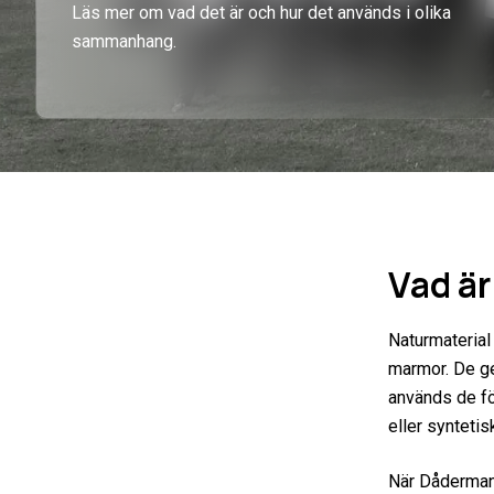
Läs mer om vad det är och hur det används i olika
sammanhang.
Vad är
Naturmaterial
marmor. De ge
används de fö
eller syntetis
När Dåderman 