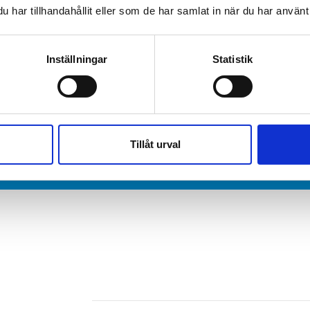
har tillhandahållit eller som de har samlat in när du har använt 
Inställningar
Statistik
oss?
Tveka inte att kontakta 
Vi lämnar alltid fast pri
Boka offertmöte!
Tillåt urval