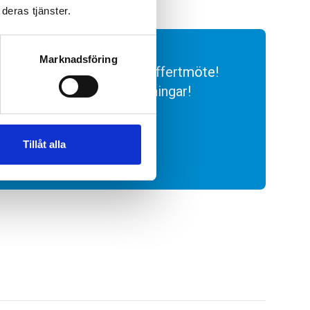
deras tjänster.
Marknadsföring
oss för ett kostnadsfritt offertmöte!
s, så det blir inga överraskningar!
Tillåt alla