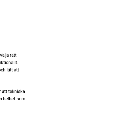
älja rätt
ktionellt.
h lätt att
 att tekniska
en helhet som