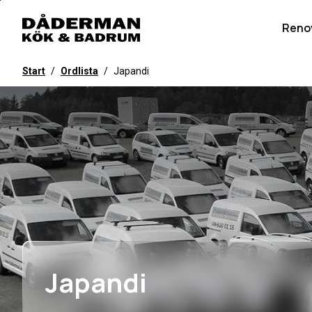
Till
övergripande
Reno
innehåll
för
Start
/
Ordlista
/
Japandi
webbplatsen
Japandi