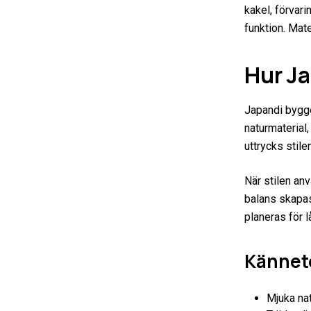
kakel, förvar
funktion. Mat
Hur J
Japandi bygge
naturmaterial,
uttrycks stile
När stilen an
balans skapas
planeras för l
Kännete
Mjuka na