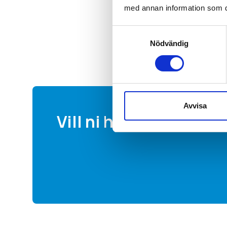
med annan information som du 
Samtyckesval
Nödvändig
Avvisa
Vill ni ha en offert av 