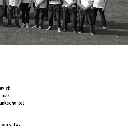
avisk
monisk
unktionalitet
enom val av