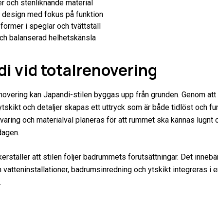
er och stenliknande material
 design med fokus på funktion
ormer i speglar och tvättställ
och balanserad helhetskänsla
i vid totalrenovering
enovering kan Japandi-stilen byggas upp från grunden. Genom att v
ytskikt och detaljer skapas ett uttryck som är både tidlöst och fun
varing och materialval planeras för att rummet ska kännas lugnt oc
dagen.
rställer att stilen följer badrummets förutsättningar. Det innebär
 vatteninstallationer, badrumsinredning och ytskikt integreras i 
.