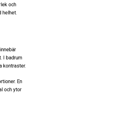
rlek och
 helhet.
 innebär
t. I badrum
 kontras­ter.
rtioner. En
l och ytor