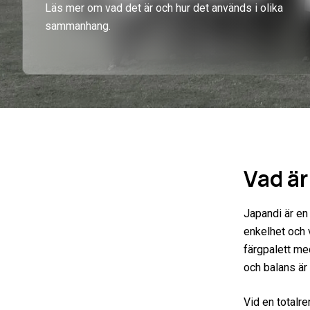
Läs mer om vad det är och hur det används i olika
sammanhang.
Vad är
Japandi är en
enkelhet och v
färgpalett me
och balans är 
Vid en totalr