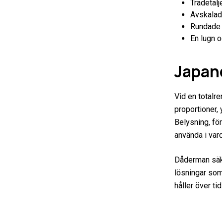
Trädetalj
Avskalad
Rundade f
En lugn 
Japand
Vid en totalr
proportioner, 
Belysning, för
använda i var
Dåderman säke
lösningar som
håller över tid