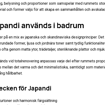
ing, belysning och proportioner som samspelar med rummets sto
erial och former väljs för att skapa en sammanhållen och avskalad
apandi används i badrum
r på en mix av japanska och skandinaviska designprinciper. Det
 rundade former, ljusa och jordnära toner samt tydlig funktionalite
n ofta genom matta ytor, trädetaljer, stenliknande plattor och mjuka
vänds vid totalrenovering anpassas varje del efter rummets propo
 mellan det varma och det minimalistiska, samtidigt som materia
ång hållbarhet.
cken för Japandi
turtoner och harmonisk färgsättning