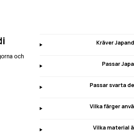
di
Kräver Japandi
ågorna och
Passar Japa
Passar svarta de
Vilka färger anv
Vilka material 