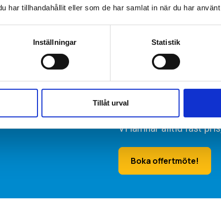
har tillhandahållit eller som de har samlat in när du har använt 
Inställningar
Statistik
Tillåt urval
oss?
Tveka inte att kontakta 
Vi lämnar alltid fast pri
Boka offertmöte!