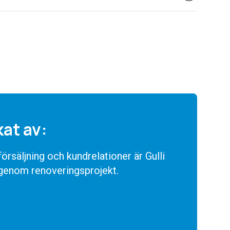
kat av:
rsäljning och kundrelationer är Gulli
 genom renoveringsprojekt.