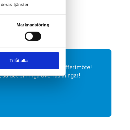
deras tjänster.
Marknadsföring
Tillåt alla
oss för ett kostnadsfritt offertmöte!
s, så det blir inga överraskningar!