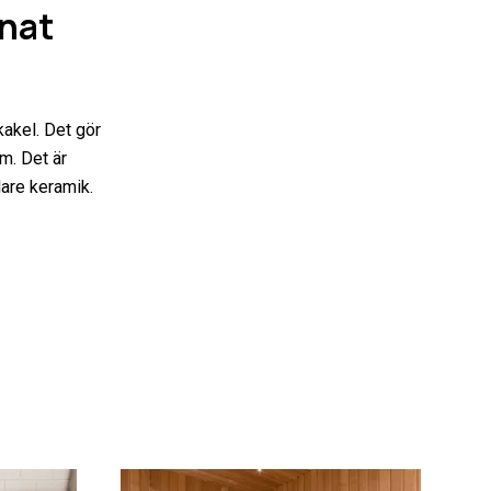
nnat
kakel. Det gör
m. Det är
lare keramik.