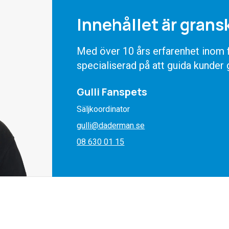
Innehållet är grans
Med över 10 års erfarenhet inom fö
specialiserad på att guida kunder
Gulli Fanspets
Säljkoordinator
gulli@daderman.se
08 630 01 15