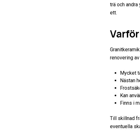
trä och andra 
ett.
Varfö
Granitkeramik
renovering av
Mycket tå
Nästan h
Frostsäke
Kan anvä
Finns i m
Till skillnad 
eventuella ska