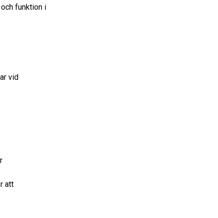
 och funktion i
ar vid
r
r att