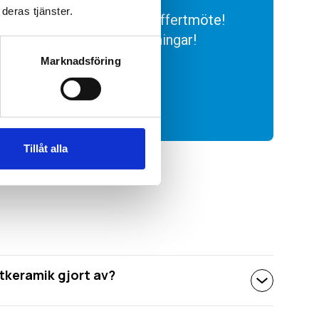
deras tjänster.
oss för ett kostnadsfritt offertmöte!
s, så det blir inga överraskningar!
Marknadsföring
Tillåt alla
tkeramik gjort av?