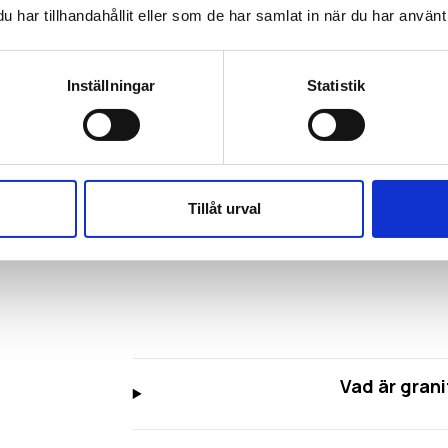
har tillhandahållit eller som de har samlat in när du har använt 
oss?
Tveka inte att kontakta 
Vi lämnar alltid fast pri
Inställningar
Statistik
Boka offertmöte!
Tillåt urval
Vad är grani