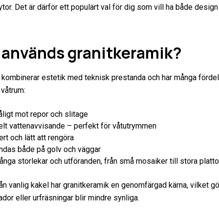
ytor. Det är därför ett populärt val för dig som vill ha både design
r används granitkeramik?
 kombinerar estetik med teknisk prestanda och har många fördel
 våtrum:
ligt mot repor och slitage
elt vattenavvisande – perfekt för våtutrymmen
rt och lätt att rengöra
ndas både på golv och väggar
ånga storlekar och utföranden, från små mosaiker till stora platto
från vanlig kakel har granitkeramik en genomfärgad kärna, vilket gö
dor eller urfräsningar blir mindre synliga.