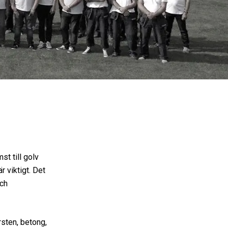
st till golv
 viktigt. Det
och
rsten, betong,