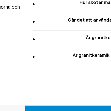
Hur sköter ma
ågorna och
Går det att använd
Är granitke
Är granitkeramik 