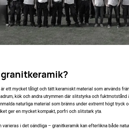
 granitkeramik?
är ett mycket tåligt och tätt keramiskt material som används främ
badrum, kök och andra utrymmen där slitstyrka och fuktmotstånd är
 finmalda naturliga material som bränns under extremt högt tryck 
lket ger en mycket kompakt, porfri och slitstark yta.
 varieras i det oändliga – granitkeramik kan efterlikna både natu