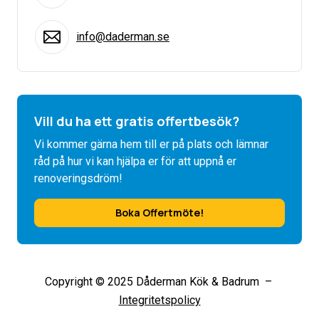
info@daderman.se
Vill du ha ett gratis offertbesök?
Vi kommer gärna hem till er på plats och lämnar
råd på hur vi kan hjälpa er för att uppnå er
renoveringsdröm!
Boka Offertmöte!
Copyright © 2025 Dåderman Kök & Badrum –
Integritetspolicy