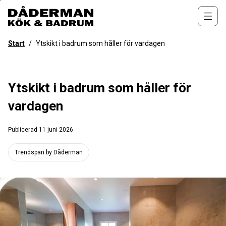
Till
övergripande
Öppn
innehåll
för
Start
/
Ytskikt i badrum som håller för vardagen
webbplatsen
Ytskikt i badrum som håller för
vardagen
Publicerad
11 juni 2026
Trendspan by Dåderman