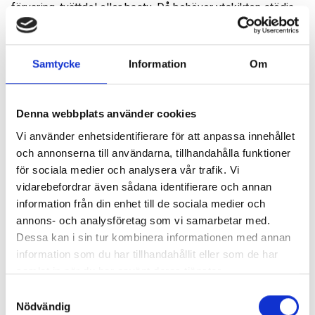
förvaring, tvättdel eller bastu. Då behöver ytskikten stödja
hur rummet används. Golvet ska fungera praktiskt, väggarna
ska tåla belastningen i rätt zoner och detaljerna ska kännas
samordnade.
Samtycke
Information
Om
Vid totalrenovering kan Dåderman planera ytskikten
Denna webbplats använder cookies
tillsammans med hela rumsindelningen. Det gör att plattor,
fogar, belysning, inredning och tekniska lösningar får en
Vi använder enhetsidentifierare för att anpassa innehållet
tydlig roll i badrummet, i stället för att varje del väljs för sig.
och annonserna till användarna, tillhandahålla funktioner
för sociala medier och analysera vår trafik. Vi
vidarebefordrar även sådana identifierare och annan
Så planerar Dåderman ytskikt vid
information från din enhet till de sociala medier och
totalrenovering
annons- och analysföretag som vi samarbetar med.
Dessa kan i sin tur kombinera informationen med annan
information som du har tillhandahållit eller som de har
Ytskikt i badrum blir bäst när de väljs efter både användning
samlat in när du har använt deras tjänster.
och teknik. Ett badrum som används av en barnfamilj ställer
andra krav än ett mindre badrum i en lägenhet. En dusch
Samtyckesval
Nödvändig
som används varje dag kräver andra överväganden än ett