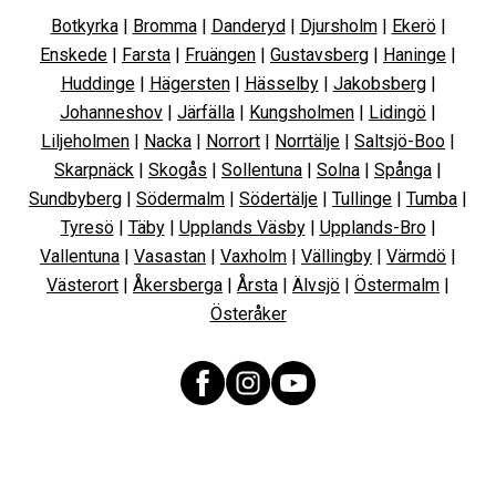
Botkyrka
|
Bromma
|
Danderyd
|
Djursholm
|
Ekerö
|
Enskede
|
Farsta
|
Fruängen
|
Gustavsberg
|
Haninge
|
Huddinge
|
Hägersten
|
Hässelby
|
Jakobsberg
|
Johanneshov
|
Järfälla
|
Kungsholmen
|
Lidingö
|
Liljeholmen
|
Nacka
|
Norrort
|
Norrtälje
|
Saltsjö-Boo
|
Skarpnäck
|
Skogås
|
Sollentuna
|
Solna
|
Spånga
|
Sundbyberg
|
Södermalm
|
Södertälje
|
Tullinge
|
Tumba
|
Tyresö
|
Täby
|
Upplands Väsby
|
Upplands-Bro
|
Vallentuna
|
Vasastan
|
Vaxholm
|
Vällingby
|
Värmdö
|
Västerort
|
Åkersberga
|
Årsta
|
Älvsjö
|
Östermalm
|
Österåker
Facebook
Instagram
YouTube