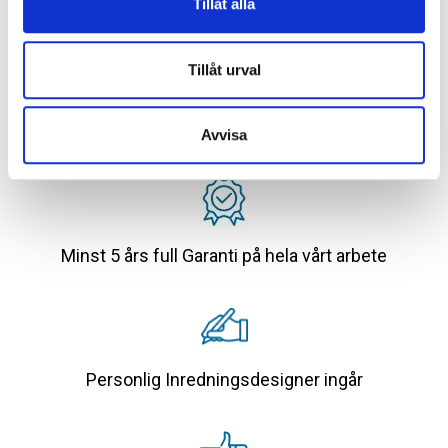
Tillåt alla
badrummets tekniska förutsättningar och gällande
branschregler. En
offertförfrågan
kan lämnas för att få en
tydligare bild av hur en totalrenovering kan genomföras på
Tillåt urval
ett tryggt sätt.
Avvisa
Minst 5 års full Garanti på hela vårt arbete
Personlig Inredningsdesigner ingår