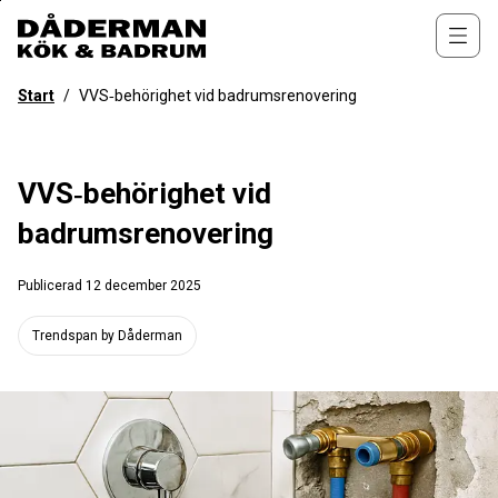
Till
övergripande
Öppn
innehåll
för
Start
/
VVS‑behörighet vid badrumsrenovering
webbplatsen
VVS‑behörighet vid
badrumsrenovering
Publicerad
12 december 2025
Trendspan by Dåderman