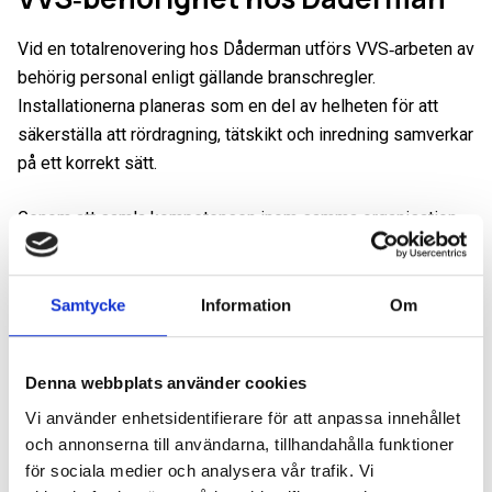
Vid en totalrenovering hos Dåderman utförs VVS‑arbeten av
behörig personal enligt gällande branschregler.
Installationerna planeras som en del av helheten för att
säkerställa att rördragning, tätskikt och inredning samverkar
på ett korrekt sätt.
Genom att samla kompetensen inom samma organisation
skapas kontroll över hela processen. Det ger tydliga
ansvarsområden och gör det möjligt att dokumentera
arbetet enligt de krav som ställs vid våtrumsrenoveringar.
Samtycke
Information
Om
Dokumentation och
Denna webbplats använder cookies
kvalitetssäkring
Vi använder enhetsidentifierare för att anpassa innehållet
och annonserna till användarna, tillhandahålla funktioner
När VVS‑arbeten utförs enligt Säker Vatten kan korrekt
för sociala medier och analysera vår trafik. Vi