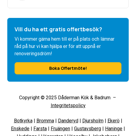
Vill du ha ett gratis offertbesök?
Vi kommer gärna hem till er på plats och lämnar
råd på hur vi kan hjälpa er för att uppnå er
renoveringsdröm!
Boka Offertmöte!
Copyright © 2025 Dåderman Kök & Badrum –
Integritetspolicy
Botkyrka
|
Bromma
|
Danderyd
|
Djursholm
|
Ekerö
|
Enskede
|
Farsta
|
Fruängen
|
Gustavsberg
|
Haninge
|