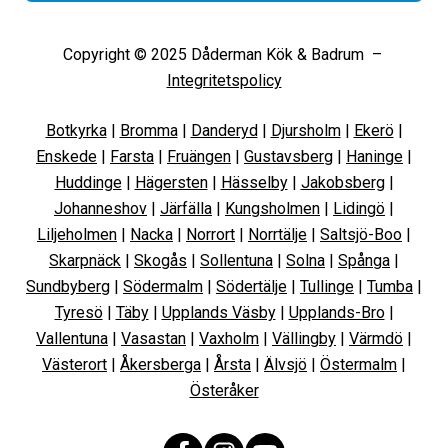
Copyright © 2025 Dåderman Kök & Badrum –
Integritetspolicy
Botkyrka
|
Bromma
|
Danderyd
|
Djursholm
|
Ekerö
|
Enskede
|
Farsta
|
Fruängen
|
Gustavsberg
|
Haninge
|
Huddinge
|
Hägersten
|
Hässelby
|
Jakobsberg
|
Johanneshov
|
Järfälla
|
Kungsholmen
|
Lidingö
|
Liljeholmen
|
Nacka
|
Norrort
|
Norrtälje
|
Saltsjö-Boo
|
Skarpnäck
|
Skogås
|
Sollentuna
|
Solna
|
Spånga
|
Sundbyberg
|
Södermalm
|
Södertälje
|
Tullinge
|
Tumba
|
Tyresö
|
Täby
|
Upplands Väsby
|
Upplands-Bro
|
Vallentuna
|
Vasastan
|
Vaxholm
|
Vällingby
|
Värmdö
|
Västerort
|
Åkersberga
|
Årsta
|
Älvsjö
|
Östermalm
|
Österåker