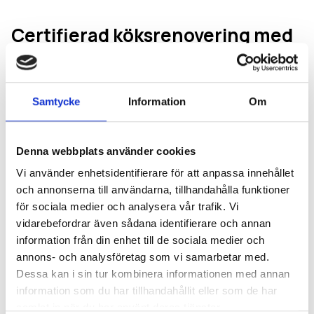
Certifierad köksrenovering med
ROT-avdrag
Som
behörig aktör
följer vi branschens regler och riktlinjer
Samtycke
Information
Om
och har certifierade yrkespersoner inom el, VVS och bygg.
Det innebär att du kan känna dig trygg med att installation
av fläkt, ventilation och övriga delar i köket sker enligt
Denna webbplats använder cookies
gällande normer – med dokumentation och garanti. Vi
Vi använder enhetsidentifierare för att anpassa innehållet
hjälper dig också att utnyttja
ROT-avdraget
, vilket kan
och annonserna till användarna, tillhandahålla funktioner
minska arbetskostnaden med upp till 30 % när du anlitar
för sociala medier och analysera vår trafik. Vi
oss för din
köksrenovering
.
vidarebefordrar även sådana identifierare och annan
information från din enhet till de sociala medier och
Vi planerar ditt kök med helheten i fokus – utifrån hur du
annons- och analysföretag som vi samarbetar med.
lagar mat, rör dig i rummet och vad du uppskattar i form och
Dessa kan i sin tur kombinera informationen med annan
information som du har tillhandahållit eller som de har
funktion. Fläktens placering och typ har stor betydelse för
samlat in när du har använt deras tjänster.
både vardagskomfort och installationsteknik, vilket vi tar