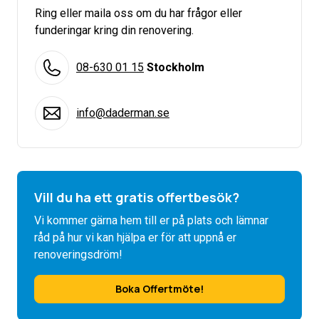
Ring eller maila oss om du har frågor eller
funderingar kring din renovering.
08-630 01 15
Stockholm
info@daderman.se
Vill du ha ett gratis offertbesök?
Vi kommer gärna hem till er på plats och lämnar
råd på hur vi kan hjälpa er för att uppnå er
renoveringsdröm!
Boka Offertmöte!