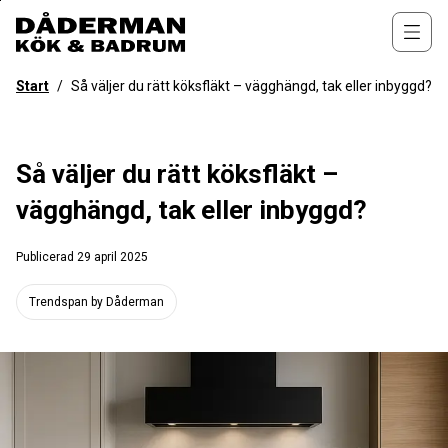
Till
övergripande
Öppn
innehåll
för
Start
/
Så väljer du rätt köksfläkt – vägghängd, tak eller inbyggd?
webbplatsen
Så väljer du rätt köksfläkt –
vägghängd, tak eller inbyggd?
Publicerad
29 april 2025
Trendspan by Dåderman