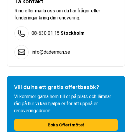
Ta kontakt
Ring eller maila oss om du har frågor eller
funderingar kring din renovering.
08-630 01 15
Stockholm
info@daderman.se
Vill du ha ett gratis offertbesök?
Vi kommer gärna hem till er på plats och lämnar
råd på hur vi kan hjälpa er för att uppnå er
renoveringsdröm!
Boka Offertmöte!