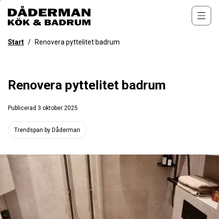
Till
övergripande
Öppn
innehåll
för
Start
/
Renovera pyttelitet badrum
webbplatsen
Renovera pyttelitet badrum
Publicerad
3 oktober 2025
Trendspan by Dåderman