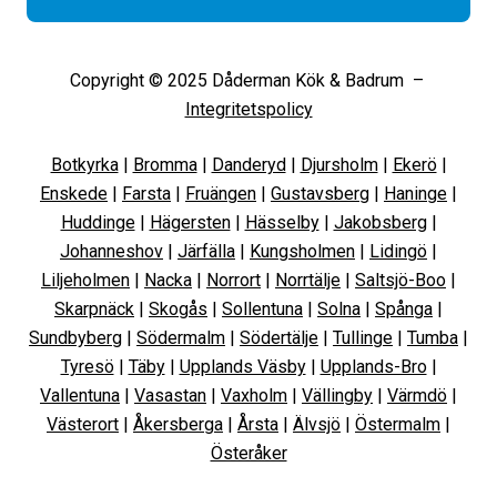
Copyright © 2025 Dåderman Kök & Badrum –
Integritetspolicy
Botkyrka
|
Bromma
|
Danderyd
|
Djursholm
|
Ekerö
|
Enskede
|
Farsta
|
Fruängen
|
Gustavsberg
|
Haninge
|
Huddinge
|
Hägersten
|
Hässelby
|
Jakobsberg
|
Johanneshov
|
Järfälla
|
Kungsholmen
|
Lidingö
|
Liljeholmen
|
Nacka
|
Norrort
|
Norrtälje
|
Saltsjö-Boo
|
Skarpnäck
|
Skogås
|
Sollentuna
|
Solna
|
Spånga
|
Sundbyberg
|
Södermalm
|
Södertälje
|
Tullinge
|
Tumba
|
Tyresö
|
Täby
|
Upplands Väsby
|
Upplands-Bro
|
Vallentuna
|
Vasastan
|
Vaxholm
|
Vällingby
|
Värmdö
|
Västerort
|
Åkersberga
|
Årsta
|
Älvsjö
|
Östermalm
|
Österåker