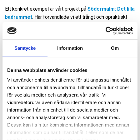
Ett konkret exempel är vårt projekt på
Södermalm: Det lilla
badrummet
. Här förvandlade vi ett trångt och opraktiskt
utrymme till ett stilrent badrum med smart planlösning,
platsbyggd förvaring och genomtänkta materialval.
Projektet visar hur även de minsta badrummen kan bli
Samtycke
Information
Om
funktionella, moderna och estetiskt tilltalande när detaljerna
planeras rätt.
Denna webbplats använder cookies
Vanliga frågor om pyttesmå
Vi använder enhetsidentifierare för att anpassa innehållet
badrum
och annonserna till användarna, tillhandahålla funktioner
för sociala medier och analysera vår trafik. Vi
vidarebefordrar även sådana identifierare och annan
Kan man ha tvättmaskin i ett pyttelitet
information från din enhet till de sociala medier och
badrum?
annons- och analysföretag som vi samarbetar med.
Dessa kan i sin tur kombinera informationen med annan
Ja, ofta går det att få in en kombimaskin eller en kompakt
information som du har tillhandahållit eller som de har
samlat in när du har använt deras tjänster.