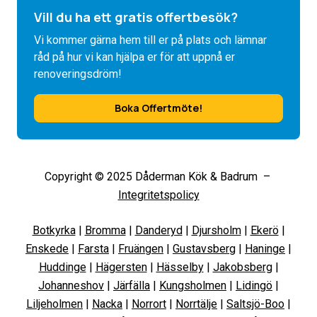
Vill du ha ett gratis offertbesök?
Vi kommer gärna hem till er på plats och lämnar
råd på hur vi kan hjälpa er för att uppnå er
renoveringsdröm!
Boka Offertmöte!
Copyright © 2025 Dåderman Kök & Badrum –
Integritetspolicy
Botkyrka
|
Bromma
|
Danderyd
|
Djursholm
|
Ekerö
|
Enskede
|
Farsta
|
Fruängen
|
Gustavsberg
|
Haninge
|
Huddinge
|
Hägersten
|
Hässelby
|
Jakobsberg
|
Johanneshov
|
Järfälla
|
Kungsholmen
|
Lidingö
|
Liljeholmen
|
Nacka
|
Norrort
|
Norrtälje
|
Saltsjö-Boo
|