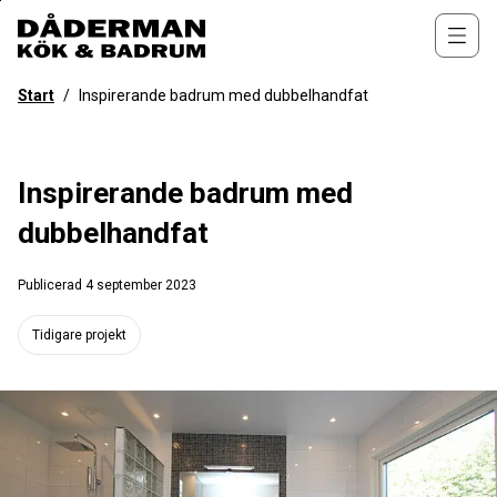
Till
övergripande
Öppn
innehåll
för
Start
/
Inspirerande badrum med dubbelhandfat
webbplatsen
Inspirerande badrum med
dubbelhandfat
Publicerad
4 september 2023
Tidigare projekt