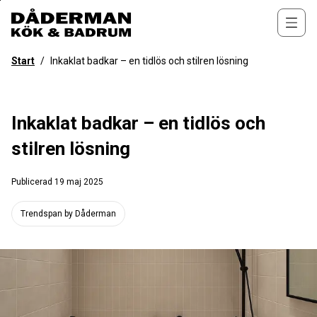
Till
övergripande
Öppn
innehåll
för
Start
/
Inkaklat badkar – en tidlös och stilren lösning
webbplatsen
Inkaklat badkar – en tidlös och
stilren lösning
Publicerad
19 maj 2025
Trendspan by Dåderman