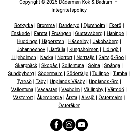
Copyright © 2025 Dåderman Kök & Badrum –
Integritetspolicy
Botkyrka
|
Bromma
|
Danderyd
|
Djursholm
|
Ekerö
|
Enskede
|
Farsta
|
Fruängen
|
Gustavsberg
|
Haninge
|
Huddinge
|
Hägersten
|
Hässelby
|
Jakobsberg
|
Johanneshov
|
Järfälla
|
Kungsholmen
|
Lidingö
|
Liljeholmen
|
Nacka
|
Norrort
|
Norrtälje
|
Saltsjö-Boo
|
Skarpnäck
|
Skogås
|
Sollentuna
|
Solna
|
Spånga
|
Sundbyberg
|
Södermalm
|
Södertälje
|
Tullinge
|
Tumba
|
Tyresö
|
Täby
|
Upplands Väsby
|
Upplands-Bro
|
Vallentuna
|
Vasastan
|
Vaxholm
|
Vällingby
|
Värmdö
|
Västerort
|
Åkersberga
|
Årsta
|
Älvsjö
|
Östermalm
|
Österåker
Facebook
Instagram
YouTube