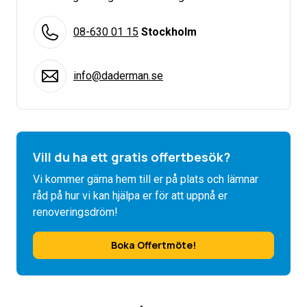
08-630 01 15
Stockholm
info@daderman.se
Vill du ha ett gratis offertbesök?
Vi kommer gärna hem till er på plats och lämnar
råd på hur vi kan hjälpa er för att uppnå er
renoveringsdröm!
Boka Offertmöte!