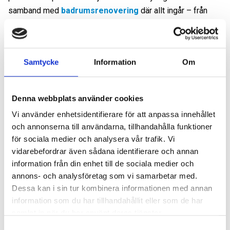
samband med
badrumsrenovering
där allt ingår – från
material till arbete och färdigställande.
Inspiration från tidigare projekt
Samtycke
Information
Om
Hos Dåderman har vi byggt inkaklade badkar i många olika
stilar och miljöer. Ett exempel är ett färgstarkt badrum i
Denna webbplats använder cookies
Hägersten, där vi kaklade in ett badkar med handgjorda,
Vi använder enhetsidentifierare för att anpassa innehållet
mönstrade plattor i varma toner. Genom att låta kaklet löpa
och annonserna till användarna, tillhandahålla funktioner
längs både badkar och vägg skapade vi ett
för sociala medier och analysera vår trafik. Vi
sammanhängande, nästan inramat uttryck som gav
vidarebefordrar även sådana identifierare och annan
badrummet en unik karaktär. Den specialbyggda stommen
information från din enhet till de sociala medier och
gav plats för en generös avställningsyta längs kanten –
annons- och analysföretag som vi samarbetar med.
perfekt för växter, ljuslyktor och badprodukter.
Dessa kan i sin tur kombinera informationen med annan
information som du har tillhandahållit eller som de har
Det här projektet visar hur ett inkaklat badkar inte bara kan
samlat in när du har använt deras tjänster.
vara praktiskt och hållbart, utan också en stark stilmarkör
Samtyckesval