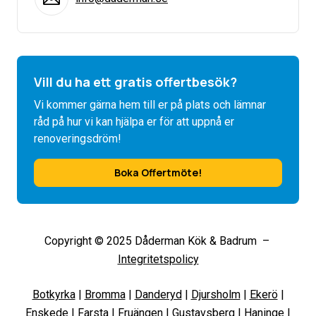
Vill du ha ett gratis offertbesök?
Vi kommer gärna hem till er på plats och lämnar
råd på hur vi kan hjälpa er för att uppnå er
renoveringsdröm!
Boka Offertmöte!
Copyright © 2025 Dåderman Kök & Badrum –
Integritetspolicy
Botkyrka
|
Bromma
|
Danderyd
|
Djursholm
|
Ekerö
|
Enskede
|
Farsta
|
Fruängen
|
Gustavsberg
|
Haninge
|