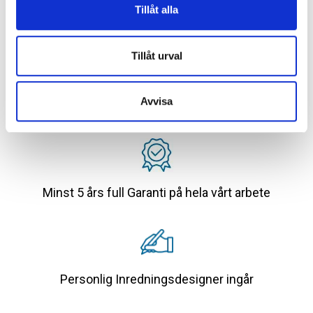
Tillåt alla
Står du inför en renovering av tvättstugan och vill att den
ska fungera i praktiken, även när den ligger i anslutning till
groventrén?
Kontakta oss
så berättar vi mer om hur vi kan
Tillåt urval
hjälpa just dig!
Avvisa
Minst 5 års full Garanti på hela vårt arbete
Personlig Inredningsdesigner ingår