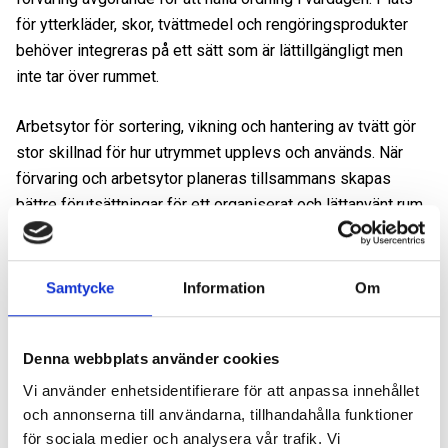
för ytterkläder, skor, tvättmedel och rengöringsprodukter
behöver integreras på ett sätt som är lättillgängligt men
inte tar över rummet.
Arbetsytor för sortering, vikning och hantering av tvätt gör
stor skillnad för hur utrymmet upplevs och används. När
förvaring och arbetsytor planeras tillsammans skapas
bättre förutsättningar för ett organiserat och lättanvänt rum.
Ventilation och fukt
Samtycke
Information
Om
Tvättstuga innebär fukt, och när den kombineras med
groventré ökar kraven ytterligare. Effektiv ventilation är
Denna webbplats använder cookies
avgörande för att leda bort fukt och minska risken för
Vi använder enhetsidentifierare för att anpassa innehållet
kondens och lukt.
och annonserna till användarna, tillhandahålla funktioner
för sociala medier och analysera vår trafik. Vi
Vid renovering av en tvättstuga i anslutning till groventrén är