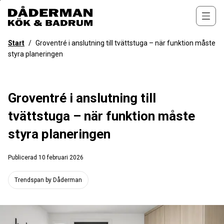
Till
övergripande
Öppn
innehåll
för
Start
/
Groventré i anslutning till tvättstuga – när funktion måste
webbplatsen
styra planeringen
Groventré i anslutning till
tvättstuga – när funktion måste
styra planeringen
Publicerad
10 februari 2026
Trendspan by Dåderman