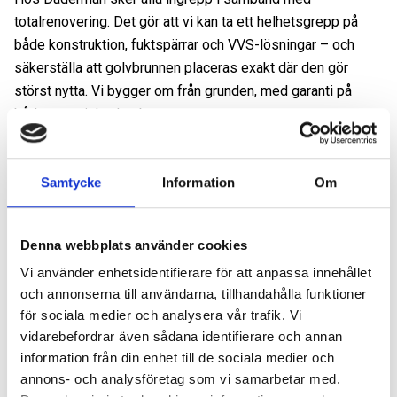
totalrenovering. Det gör att vi kan ta ett helhetsgrepp på
både konstruktion, fuktspärrar och VVS-lösningar – och
säkerställa att golvbrunnen placeras exakt där den gör
störst nytta. Vi bygger om från grunden, med garanti på
både material och arbete.
Samtycke
Information
Om
FAQ
Denna webbplats använder cookies
Kan jag flytta golvbrunnen utan att renovera
hela badrummet?
Vi använder enhetsidentifierare för att anpassa innehållet
och annonserna till användarna, tillhandahålla funktioner
Tekniskt sett är det möjligt, men inte rekommenderat.
för sociala medier och analysera vår trafik. Vi
Flytten kräver att tätskiktet bryts, vilket i praktiken innebär
vidarebefordrar även sådana identifierare och annan
att hela golvet måste göras om. Det är därför mest
information från din enhet till de sociala medier och
ekonomiskt och säkert att göra det i samband med en
annons- och analysföretag som vi samarbetar med.
fullständig renovering.