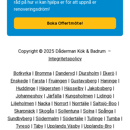
råd på hur vi kan hjälpa er för att uppnå er
renoveringsdröm!
Boka Offertmöte!
Copyright © 2025 Dåderman Kök & Badrum –
Integritetspolicy
Botkyrka
|
Bromma
|
Danderyd
|
Djursholm
|
Ekerö
|
Enskede
|
Farsta
|
Fruängen
|
Gustavsberg
|
Haninge
|
Huddinge
|
Hägersten
|
Hässelby
|
Jakobsberg
|
Johanneshov
|
Järfälla
|
Kungsholmen
|
Lidingö
|
Liljeholmen
|
Nacka
|
Norrort
|
Norrtälje
|
Saltsjö-Boo
|
Skarpnäck
|
Skogås
|
Sollentuna
|
Solna
|
Spånga
|
Sundbyberg
|
Södermalm
|
Södertälje
|
Tullinge
|
Tumba
|
Tyresö
|
Täby
|
Upplands Väsby
|
Upplands-Bro
|