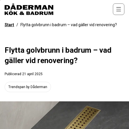
Till
övergripande
Öppn
innehåll
för
Start
/
Flytta golvbrunn i badrum – vad gäller vid renovering?
webbplatsen
Flytta golvbrunn i badrum – vad
gäller vid renovering?
Publicerad
21 april 2025
Trendspan by Dåderman