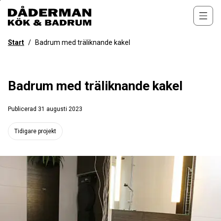
Till
övergripande
Öppn
innehåll
för
Start
/
Badrum med träliknande kakel
webbplatsen
Badrum med träliknande kakel
Publicerad
31 augusti 2023
Tidigare projekt