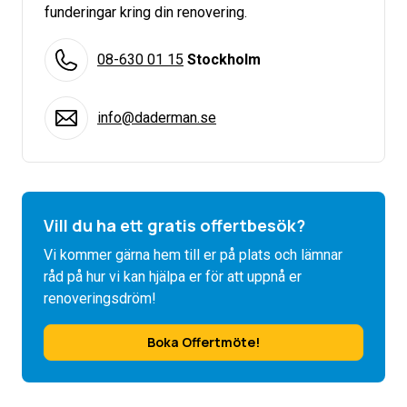
funderingar kring din renovering.
08-630 01 15
Stockholm
info@daderman.se
Vill du ha ett gratis offertbesök?
Vi kommer gärna hem till er på plats och lämnar
råd på hur vi kan hjälpa er för att uppnå er
renoveringsdröm!
Boka Offertmöte!