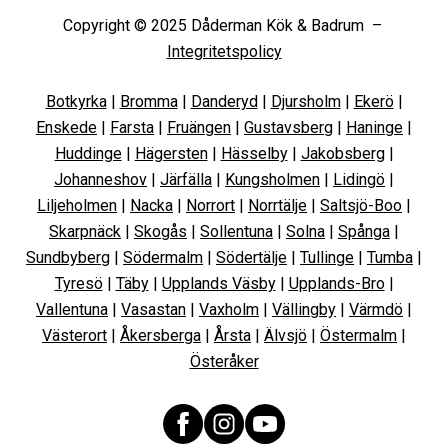
Copyright © 2025 Dåderman Kök & Badrum –
Integritetspolicy
Botkyrka
|
Bromma
|
Danderyd
|
Djursholm
|
Ekerö
|
Enskede
|
Farsta
|
Fruängen
|
Gustavsberg
|
Haninge
|
Huddinge
|
Hägersten
|
Hässelby
|
Jakobsberg
|
Johanneshov
|
Järfälla
|
Kungsholmen
|
Lidingö
|
Liljeholmen
|
Nacka
|
Norrort
|
Norrtälje
|
Saltsjö-Boo
|
Skarpnäck
|
Skogås
|
Sollentuna
|
Solna
|
Spånga
|
Sundbyberg
|
Södermalm
|
Södertälje
|
Tullinge
|
Tumba
|
Tyresö
|
Täby
|
Upplands Väsby
|
Upplands-Bro
|
Vallentuna
|
Vasastan
|
Vaxholm
|
Vällingby
|
Värmdö
|
Västerort
|
Åkersberga
|
Årsta
|
Älvsjö
|
Östermalm
|
Österåker
Facebook
Instagram
YouTube