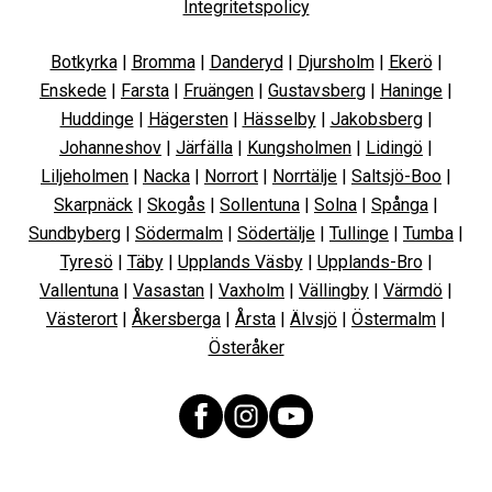
Integritetspolicy
Botkyrka
|
Bromma
|
Danderyd
|
Djursholm
|
Ekerö
|
Enskede
|
Farsta
|
Fruängen
|
Gustavsberg
|
Haninge
|
Huddinge
|
Hägersten
|
Hässelby
|
Jakobsberg
|
Johanneshov
|
Järfälla
|
Kungsholmen
|
Lidingö
|
Liljeholmen
|
Nacka
|
Norrort
|
Norrtälje
|
Saltsjö-Boo
|
Skarpnäck
|
Skogås
|
Sollentuna
|
Solna
|
Spånga
|
Sundbyberg
|
Södermalm
|
Södertälje
|
Tullinge
|
Tumba
|
Tyresö
|
Täby
|
Upplands Väsby
|
Upplands-Bro
|
Vallentuna
|
Vasastan
|
Vaxholm
|
Vällingby
|
Värmdö
|
Västerort
|
Åkersberga
|
Årsta
|
Älvsjö
|
Östermalm
|
Österåker
Facebook
Instagram
YouTube