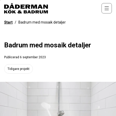
Till
övergripande
Öppn
innehåll
för
Start
/
Badrum med mosaik detaljer
webbplatsen
Badrum med mosaik detaljer
Publicerad
6 september 2023
Tidigare projekt