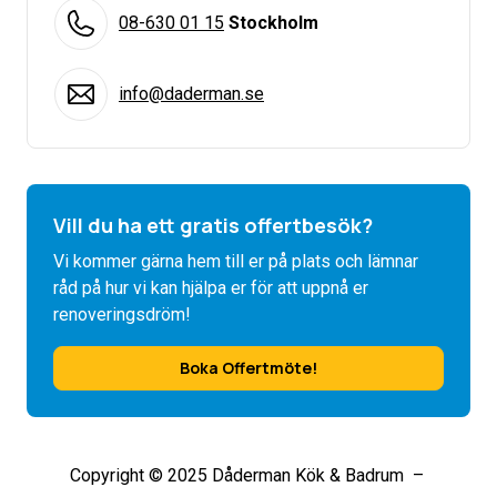
08-630 01 15
Stockholm
info@daderman.se
Vill du ha ett gratis offertbesök?
Vi kommer gärna hem till er på plats och lämnar
råd på hur vi kan hjälpa er för att uppnå er
renoveringsdröm!
Boka Offertmöte!
Copyright © 2025 Dåderman Kök & Badrum –